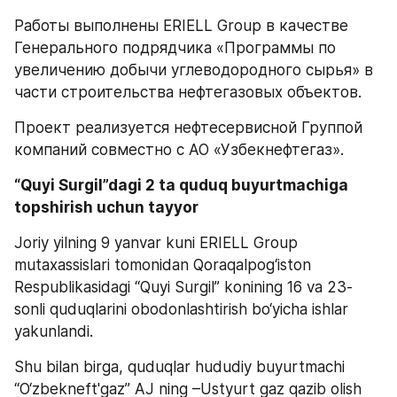
Работы выполнены ERIELL Group в качестве 
Генерального подрядчика «Программы по 
увеличению добычи углеводородного сырья» в 
части строительства нефтегазовых объектов. 
Проект реализуется нефтесервисной Группой 
компаний совместно с АО «Узбекнефтегаз».
“Quyi Surgil”dagi 2 ta quduq buyurtmachiga 
topshirish uchun tayyor 
Joriy yilning 9 yanvar kuni ERIELL Group 
mutaxassislari tomonidan Qoraqalpog‘iston 
Respublikasidagi “Quyi Surgil” konining 16 va 23-
sonli quduqlarini obodonlashtirish bo‘yicha ishlar 
yakunlandi. 
Shu bilan birga, quduqlar hududiy buyurtmachi 
“O‘zbekneft'gaz” AJ ning –Ustyurt gaz qazib olish 