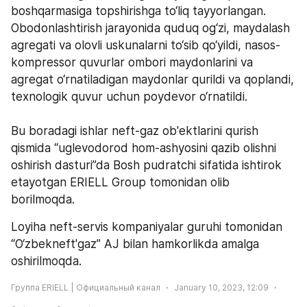
boshqarmasiga topshirishga to‘liq tayyorlangan. 
Obodonlashtirish jarayonida quduq og‘zi, maydalash 
agregati va olovli uskunalarni to‘sib qo‘yildi, nasos-
kompressor quvurlar ombori maydonlarini va 
agregat o‘rnatiladigan maydonlar qurildi va qoplandi, 
texnologik quvur uchun poydevor o‘rnatildi.
Bu boradagi ishlar neft-gaz ob'ektlarini qurish 
qismida “uglevodorod hom-ashyosini qazib olishni 
oshirish dasturi”da Bosh pudratchi sifatida ishtirok 
etayotgan ERIELL Group tomonidan olib 
borilmoqda. 
Loyiha neft-servis kompaniyalar guruhi tomonidan 
“O‘zbekneft'gaz” AJ bilan hamkorlikda amalga 
oshirilmoqda.
Группа ERIELL | Официальный канал
January 10, 2023, 12:09