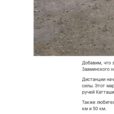
Добавим, что 
Зааминского н
Дистанции начи
силы. Этот ма
ручей Катташи
Также любител
км и 50 км. 