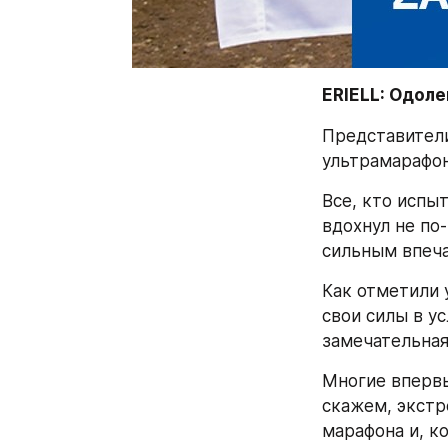
ERIELL: Одоле
Представители
ультрамарафоне
Все, кто испыт
вдохнул не по-
сильным впеча
Как отметили 
свои силы в ус
замечательная
Многие впервые
скажем, экстр
марафона и, к