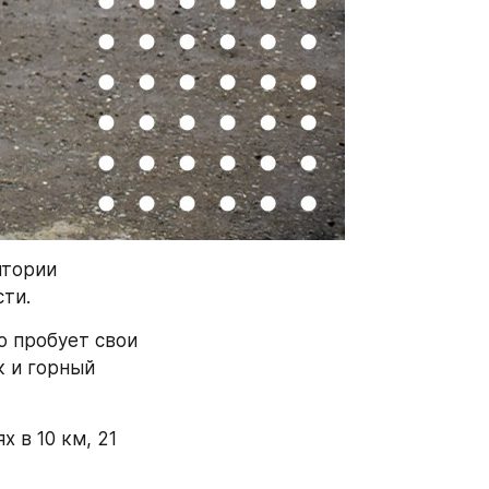
тории 
ти.
о пробует свои 
 и горный 
в 10 км, 21 