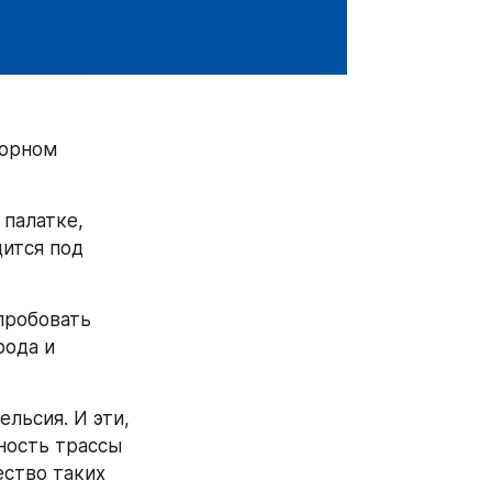
орном 
палатке, 
ится под 
пробовать 
ода и 
льсия. И эти, 
ость трассы 
ство таких 