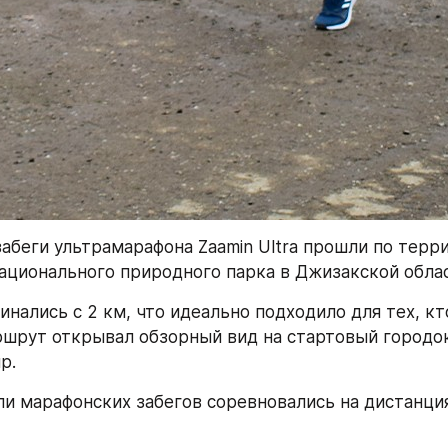
забеги ультрамарафона Zaamin Ultra прошли по терри
ационального природного парка в Джизакской облас
нались с 2 км, что идеально подходило для тех, кт
ршрут открывал обзорный вид на стартовый городок
р.
и марафонских забегов соревновались на дистанциях 