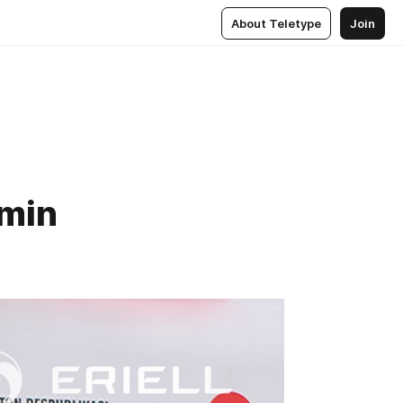
About Teletype
Join
amin