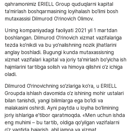
qahramonimiz ERIELL Group quduqlarni kapital 
ta'mirlash boshqarmasining loyihalash bo‘limi bosh 
mutaxassisi Dilmurod O‘rinovich Olimov.
Uning kompaniyadagi faoliyati 2021 yil 1 martdan 
boshlangan. Dilmurod O‘rinovich xizmat vazifalariga 
tezda ko‘nikdi va bu yo‘nalishning nozik jihatlarini 
anglay boshladi. Bugungi kunda mutaxassisning 
xizmat vazifalari kapital va joriy ta'mirlash bo‘yicha ish 
hajmlarini tartibga solish va himoya qilishni o‘z ichiga 
oladi.
Dilmurod O‘rinovichning so‘zlariga ko‘ra, u ERIELL 
Groupda ishlash davomida o‘z ishining mohir ustalari 
bilan tanishdi, yangi bilimlarga ega bo‘ldi va 
malakasini oshirdi. Ayni paytda u loyiha bo‘limining 
joriy ishlariga e'tibor qaratmoqda. «Men uchun ishda 
eng muhimi – bu tartib, oldiga qo‘yilgan vazifalarni 
o‘z vaqtida bajarish, ahil jamoa va xizmat 