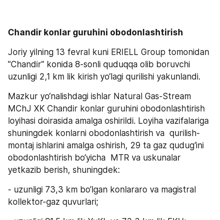
Chandir konlar guruhini obodonlashtirish 
Joriy yilning 13 fevral kuni ERIELL Group tomonidan 
"Chandir" konida 8-sonli quduqqa olib boruvchi 
uzunligi 2,1 km lik kirish yo‘lagi qurilishi yakunlandi.
Mazkur yo‘nalishdagi ishlar Natural Gas-Stream 
MChJ XK Chandir konlar guruhini obodonlashtirish 
loyihasi doirasida amalga oshirildi. Loyiha vazifalariga 
shuningdek konlarni obodonlashtirish va  qurilish-
montaj ishlarini amalga oshirish, 29 ta gaz qudug‘ini 
obodonlashtirish bo‘yicha  MTR va uskunalar 
yetkazib berish, shuningdek: 
- uzunligi 73,3 km bo‘lgan konlararo va magistral 
kollektor-gaz quvurlari; 