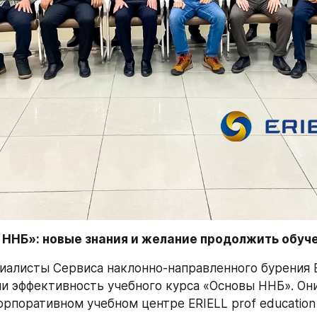
 ННБ»: новые знания и желание продолжить обуч
алисты Сервиса наклонно-направленного бурения E
и эффективность учебного курса «Основы ННБ». Они
 корпоративном учебном центре ERIELL prof еducation