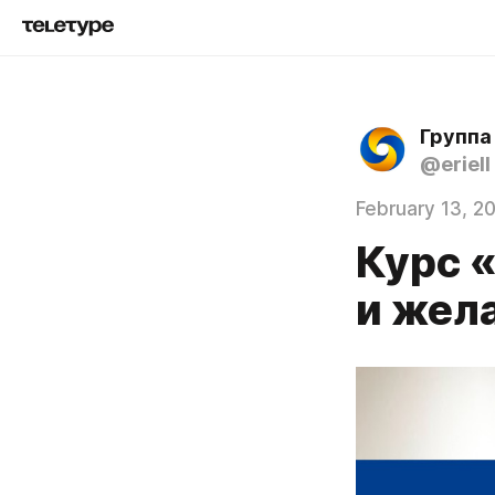
Группа
@eriell
February 13, 2
Курс 
и жел