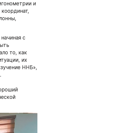
гонометрии и 
координат, 
онны, 
начиная с 
ыть 
о то, как 
уации, их 
зучение ННБ», 
 
ороший 
еской 