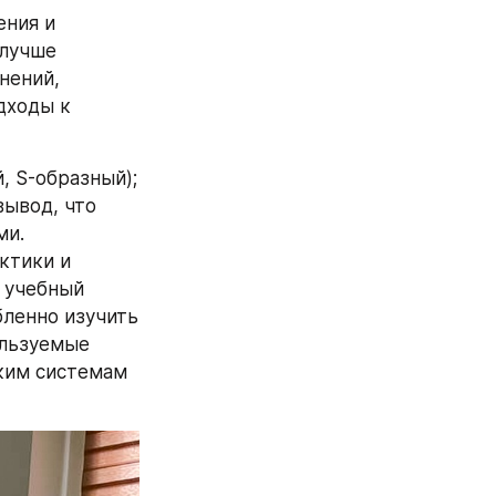
ния и 
лучше 
ений, 
ходы к 
 S-образный); 
вывод, что 
и. 
тики и 
 учебный 
ленно изучить 
льзуемые 
ким системам 