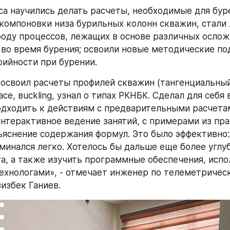
са научились делать расчеты, необходимые для буре
компоновки низа бурильных колонн скважин, стали 
оду процессов, лежащих в основе различных осложн
во время бурения; освоили новые методические под
ийности при бурении.
 освоил расчеты профилей скважин (тангенциальный,
acе, вuckling, узнал о типах РКНБК. Сделал для себя 
дходить к действиям с предварительными расчетам
нтерактивное ведение занятий, с примерами из прак
ъяснение содержания формул. Это было эффективно:
минался легко. Хотелось бы дальше еще более углуб
а, а также изучить программные обеспечения, испо
хнологами», - отмечает инженер по телеметричес
зизбек Ганиев.