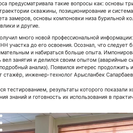
са предусматривала такие вопросы как: основы три
траектории скважины, позиционирование и система 
та замеров, основы компоновки низа бурильной кол
влики и другие.
получил много новой профессиональной информации: 
НН участка до его освоения. Осознал, что следует б
мательным и набираться больше опыта. Импонировал
 вел занятия и делился своим опытом (аварийные сит
подробный анализ). Появился интерес продолжить и
т стажёр, инженер-технолог Арысланбек Сапарбаев.
ся тестированием, результаты которого показали х
ния знаний и готовность их использования в практич