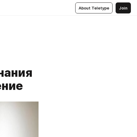
About Teletype
Join
нания
ение