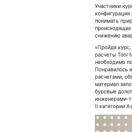
Участники кур
конфигурации 
понимать прир
происходящих 
снижению авар
«Пройдя курс,
расчеты Tool f
необходимо по
Понравилось и
расчетами, об
материал запо
буровые долот
инженерами-те
II категории А