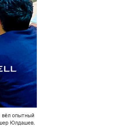
 вёл опытный 
лишер Юлдашев.