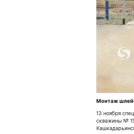
Монтаж шлейф
13 ноября спе
скважины № 15
Кашкадарьинск