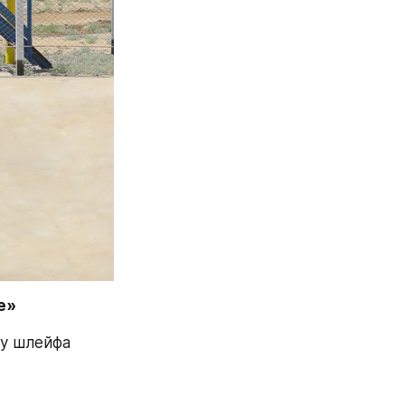
е»
у шлейфа 