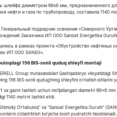
 шлейфа диаметром 89х6 мм, предназначенного для
ки нефти и газа по трубопроводу, составила 1140 по
– Генеральный подрядчик освоения «Северного Уртаб
ождений Заказчика ИП ООО Sanoat Energetika Guruhi
ились в рамках проекта «Обустройство нефтяных ск
ях ИП ООО SANEG».
buloqdagi 156 BIS-sonli quduq shleyfi montaji
ERIELL Group mutaxassislari Qashqadaryo viloyatidagi Shi
ing 156 BIS-sonli qudug‘ining shleyfini o‘rnatish ishlarini y
t va gazni tashish uchun mo‘ljallangan diametri 89x6 mm 
igi 1140 metrni tashkil etdi.
himoliy O‘rtabuloq" va “Sanoat Energetika Guruhi" (SA
nlarni o‘zlashtirish bo‘yicha bosh pudratchi hisoblanadi.