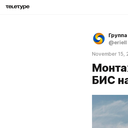
Группа
@eriell
November 15, 
Монта
БИС н