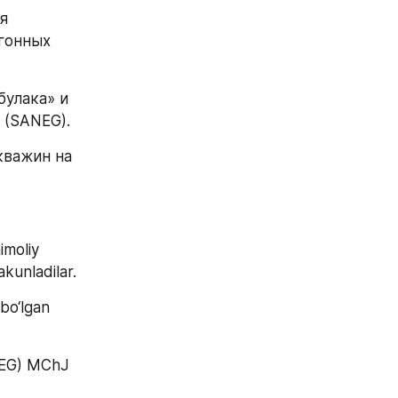
 
гонных 
улака» и 
 (SANEG).
важин на 
moliy 
akunladilar.
bo‘lgan 
NEG) MChJ 