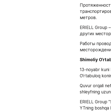
Протяженность
транспортиров
метров.
ERIELL Group 
других местор
Работы провод
месторождени
Shimoliy O‘rta
13-noyabr kuni 
O‘rtabuloq konin
Quvur orqali nef
shleyfning uzunl
ERIELL Group "S
YTning boshqa ko