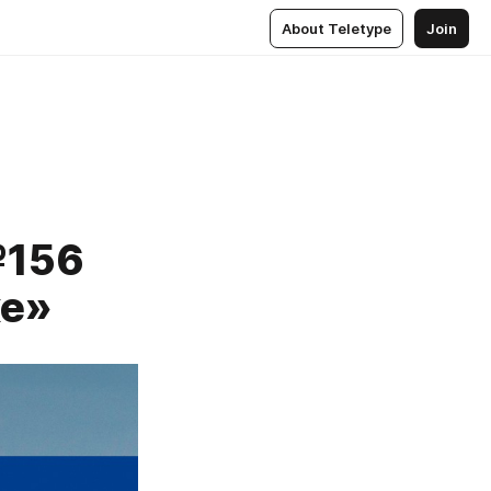
About Teletype
Join
№156
ке»