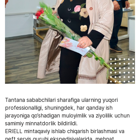
Tantana sababchilari sharafiga ularning yuqori 
professionalligi, shuningdek, har qanday ish 
jarayoniga qo‘shadigan muloyimlik va ziyolilik uchun 
samimiy minnatdorlik bildirildi. 
ERIELL mintaqaviy ishlab chiqarish birlashmasi va 
neft servis guruhi ekspedisiyalarida  mehnat 