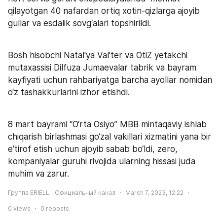
qilayotgan 40 nafardan ortiq xotin-qizlarga ajoyib 
gullar va esdalik sovg‘alari topshirildi.  
Bosh hisobchi Natal'ya Val'ter va OtiZ yetakchi 
mutaxassisi Dilfuza Jumaevalar tabrik va bayram 
kayfiyati uchun rahbariyatga barcha ayollar nomidan  
o‘z tashakkurlarini izhor etishdi. 
8 mart bayrami “O‘rta Osiyo” MBB mintaqaviy ishlab 
chiqarish birlashmasi go‘zal vakillari xizmatini yana bir 
e'tirof etish uchun ajoyib sabab bo‘ldi, zero, 
kompaniyalar guruhi rivojida ularning hissasi juda 
muhim va zarur.
Группа ERIELL | Официальный канал
March 7, 2023, 12:22
0
views
0
reposts