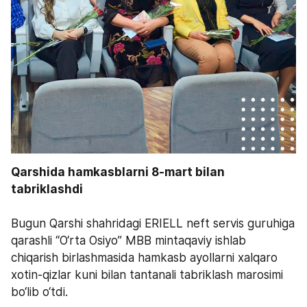
Qarshida hamkasblarni 8-mart bilan 
tabriklashdi 
Bugun Qarshi shahridagi ERIELL neft servis guruhiga 
qarashli “O‘rta Osiyo” MBB mintaqaviy ishlab 
chiqarish birlashmasida hamkasb ayollarni xalqaro 
xotin-qizlar kuni bilan tantanali tabriklash marosimi 
bo‘lib o‘tdi.  