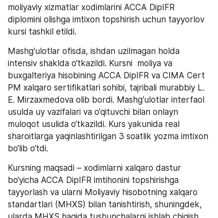
moliyaviy xizmatlar xodimlarini ACCA DipIFR 
diplomini olishga imtixon topshirish uchun tayyorlov 
kursi tashkil etildi.  
Mashg‘ulotlar ofisda, ishdan uzilmagan holda 
intensiv shaklda o‘tkazildi. Kursni  moliya va 
buxgalteriya hisobining ACCA DipIFR va CIMA Cert 
PM xalqaro sertifikatlari sohibi, tajribali murabbiy L. 
E. Mirzaxmedova olib bordi. Mashg‘ulotlar interfaol 
usulda uy vazifalari va o‘qituvchi bilan onlayn 
muloqot usulida o‘tkazildi. Kurs yakunida real 
sharoitlarga yaqinlashtirilgan 3 soatlik yozma imtixon 
bo‘lib o‘tdi. 
Kursning maqsadi – xodimlarni xalqaro dastur 
bo‘yicha ACCA DipIFR imtihonini topshirishga 
tayyorlash va ularni Moliyaviy hisobotning xalqaro 
standartlari (MHXS) bilan tanishtirish, shuningdek, 
ularda MHXS haqida tushunchalarni ishlab chiqish, 