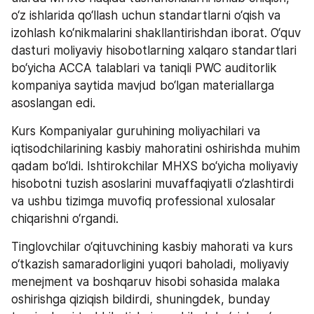
o‘z ishlarida qo‘llash uchun standartlarni o‘qish va 
izohlash ko‘nikmalarini shakllantirishdan iborat. O‘quv 
dasturi moliyaviy hisobotlarning xalqaro standartlari 
bo‘yicha ACCA talablari va taniqli PWC auditorlik 
kompaniya saytida mavjud bo‘lgan materiallarga 
asoslangan edi. 
Kurs Kompaniyalar guruhining moliyachilari va 
iqtisodchilarining kasbiy mahoratini oshirishda muhim 
qadam bo‘ldi. Ishtirokchilar MHXS bo‘yicha moliyaviy 
hisobotni tuzish asoslarini muvaffaqiyatli o‘zlashtirdi 
va ushbu tizimga muvofiq professional xulosalar 
chiqarishni o‘rgandi.  
Tinglovchilar o‘qituvchining kasbiy mahorati va kurs 
o‘tkazish samaradorligini yuqori baholadi, moliyaviy 
menejment va boshqaruv hisobi sohasida malaka 
oshirishga qiziqish bildirdi, shuningdek, bunday 