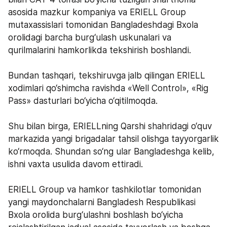
asosida mazkur kompaniya va ERIELL Group 
mutaxassislari tomonidan Bangladeshdagi Bxola 
orolidagi barcha burg‘ulash uskunalari va 
qurilmalarini hamkorlikda tekshirish boshlandi. 
Bundan tashqari, tekshiruvga jalb qilingan ERIELL 
xodimlari qo‘shimcha ravishda «Well Control», «Rig 
Pass» dasturlari bo‘yicha o‘qitilmoqda. 
Shu bilan birga, ERIELLning Qarshi shahridagi o‘quv 
markazida yangi brigadalar tahsil olishga tayyorgarlik 
ko‘rmoqda. Shundan so‘ng ular Bangladeshga kelib, 
ishni vaxta usulida davom ettiradi.   
ERIELL Group va hamkor tashkilotlar tomonidan 
yangi maydonchalarni Bangladesh Respublikasi 
Bxola orolida burg‘ulashni boshlash bo‘yicha 