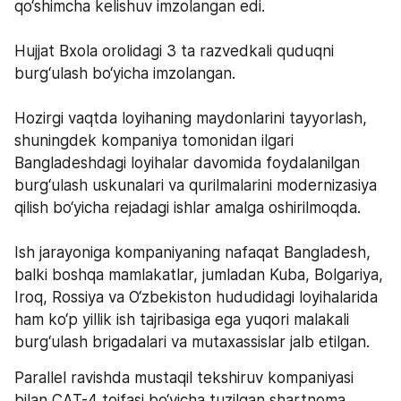
qo‘shimcha kelishuv imzolangan edi. 
Hujjat Bxola orolidagi 3 ta razvedkali quduqni 
burg‘ulash bo‘yicha imzolangan. 
Hozirgi vaqtda loyihaning maydonlarini tayyorlash, 
shuningdek kompaniya tomonidan ilgari 
Bangladeshdagi loyihalar davomida foydalanilgan 
burg‘ulash uskunalari va qurilmalarini modernizasiya 
qilish bo‘yicha rejadagi ishlar amalga oshirilmoqda.   
Ish jarayoniga kompaniyaning nafaqat Bangladesh, 
balki boshqa mamlakatlar, jumladan Kuba, Bolgariya, 
Iroq, Rossiya va O‘zbekiston hududidagi loyihalarida 
ham ko‘p yillik ish tajribasiga ega yuqori malakali  
burg‘ulash brigadalari va mutaxassislar jalb etilgan.
Parallel ravishda mustaqil tekshiruv kompaniyasi 
bilan CAT-4 toifasi bo‘yicha tuzilgan shartnoma 