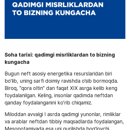
Soha tarixi: qadimgi misrliklardan to bizning 
kungacha
Bugun neft asosiy energetika resurslaridan biri 
bo’lib, uning sarfi doimiy ravishda o’sib bormoqda. 
Biroq, “qora oltin” dan faqat XIX asrga kelib keng 
foydalanilgan. Keling, insonlar qadimda neftdan 
qanday foydalanganini ko’rib chiqamiz.
Miloddan avvalgi I asrda qadimgi yunonlar, rimliklar  
va arablar neftdan tibbiy maqsadlarda foydalangan, 
Mesopotamiyada esa uni qurilishda bog’lovchi 