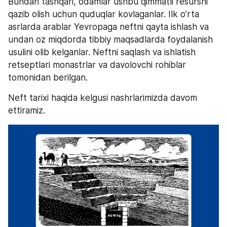
Bundan tashqari, odamlar ushbu qimmatli resursni 
qazib olish uchun quduqlar kovlaganlar. Ilk o’rta 
asrlarda arablar Yevropaga neftni qayta ishlash va 
undan oz miqdorda tibbiy maqsadlarda foydalanish 
usulini olib kelganlar. Neftni saqlash va ishlatish 
retseptlari monastrlar va davolovchi rohiblar 
tomonidan berilgan.
Neft tarixi haqida kelgusi nashrlarimizda davom 
ettiramiz.