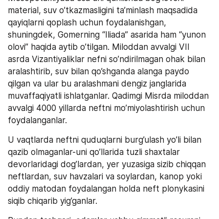
material, suv o’tkazmasligini ta’minlash maqsadida 
qayiqlarni qoplash uchun foydalanishgan, 
shuningdek, Gomerning “Iliada” asarida ham “yunon 
olovi” haqida aytib o’tilgan. Miloddan avvalgi VII 
asrda Vizantiyaliklar nefni so’ndirilmagan ohak bilan 
aralashtirib, suv bilan qo’shganda alanga paydo 
qilgan va ular bu aralashmani dengiz janglarida 
muvaffaqiyatli ishlatganlar. Qadimgi Misrda miloddan 
avvalgi 4000 yillarda neftni mo’miyolashtirish uchun 
foydalanganlar.
U vaqtlarda neftni quduqlarni burg’ulash yo’li bilan 
qazib olmaganlar-uni qo’llarida tuzli shaxtalar 
devorlaridagi dog’lardan, yer yuzasiga sizib chiqqan 
neftlardan, suv havzalari va soylardan, kanop yoki 
oddiy matodan foydalangan holda neft plonykasini 
siqib chiqarib yig’ganlar.