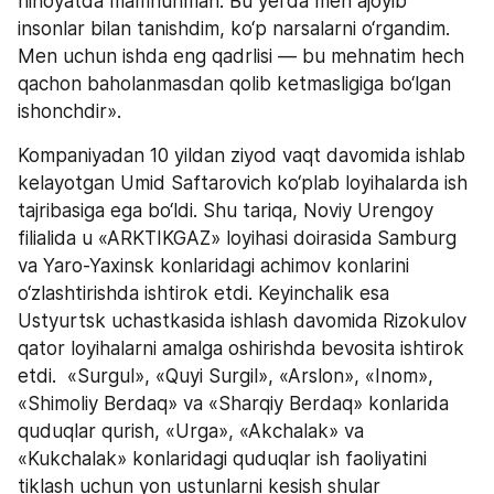
nihoyatda mamnunman. Bu yerda men ajoyib 
insonlar bilan tanishdim, ko‘p narsalarni o‘rgandim. 
Men uchun ishda eng qadrlisi — bu mehnatim hech 
qachon baholanmasdan qolib ketmasligiga bo‘lgan 
ishonchdir». 
Kompaniyadan 10 yildan ziyod vaqt davomida ishlab 
kelayotgan Umid Saftarovich ko‘plab loyihalarda ish 
tajribasiga ega bo‘ldi. Shu tariqa, Noviy Urengoy  
filialida u «ARKTIKGAZ» loyihasi doirasida Samburg 
va Yaro-Yaxinsk konlaridagi achimov konlarini 
o‘zlashtirishda ishtirok etdi. Keyinchalik esa 
Ustyurtsk uchastkasida ishlash davomida Rizokulov 
qator loyihalarni amalga oshirishda bevosita ishtirok 
etdi.  «Surgul», «Quyi Surgil», «Arslon», «Inom», 
«Shimoliy Berdaq» va «Sharqiy Berdaq» konlarida 
quduqlar qurish, «Urga», «Akchalak» va 
«Kukchalak» konlaridagi quduqlar ish faoliyatini 
tiklash uchun yon ustunlarni kesish shular 