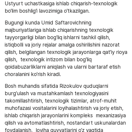
Ustyurt uchastkasiga ishlab chiqarish-texnologik 
bo‘lim boshlig‘i lavozimiga o‘tkazilgan. 
Bugungi kunda Umid Saftarovichning 
majburiyatlariga ishlab chiqarishning texnologik 
tayyorgarligi bilan bog‘liq ishlarni tashkil qilish, 
istiqbolli va joriy rejalar amalga oshirilishini nazorat 
qilish, belgilangan texnologik jarayonlarga qat'iy rioya 
qilish,  texnologik intizom bilan bog‘liq 
qoidabuzarliklarni aniqlash va ularni bartaraf etish 
choralanini ko‘rish kiradi. 
Bosh muhandis sifatida Rizokulov quduqlarni 
burg‘ulash va mustahkamlash texnologiyasini 
takomillashtirish, texnologik tizimlar, atrof-muhit 
muhofazasi vositalarini loyihalashtirish va joriy etish, 
ishlab chiqarish jarayonlarini kompleks  mexanizasiya 
qilish va avtomatlashtirish, nostandart uskunalardan 
foydalanish,  loyiha quvvatlarini o‘z vaqtida 