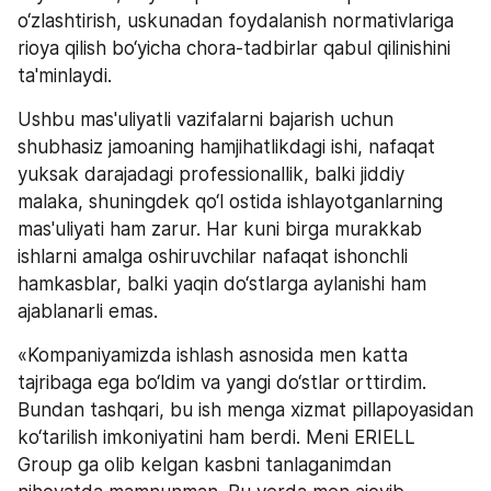
o‘zlashtirish, uskunadan foydalanish normativlariga 
rioya qilish bo‘yicha chora-tadbirlar qabul qilinishini 
ta'minlaydi.  
Ushbu mas'uliyatli vazifalarni bajarish uchun 
shubhasiz jamoaning hamjihatlikdagi ishi, nafaqat 
yuksak darajadagi professionallik, balki jiddiy 
malaka, shuningdek qo‘l ostida ishlayotganlarning 
mas'uliyati ham zarur. Har kuni birga murakkab 
ishlarni amalga oshiruvchilar nafaqat ishonchli 
hamkasblar, balki yaqin do‘stlarga aylanishi ham 
ajablanarli emas. 
«Kompaniyamizda ishlash asnosida men katta 
tajribaga ega bo‘ldim va yangi do‘stlar orttirdim. 
Bundan tashqari, bu ish menga xizmat pillapoyasidan 
ko‘tarilish imkoniyatini ham berdi. Meni ERIELL 
Group ga olib kelgan kasbni tanlaganimdan 