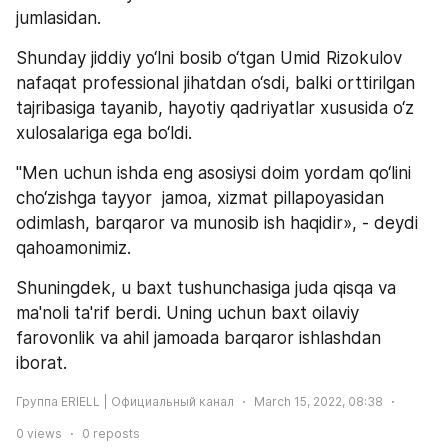
jumlasidan. 
Shunday jiddiy yo‘lni bosib o‘tgan Umid Rizokulov 
nafaqat professional jihatdan o‘sdi, balki orttirilgan 
tajribasiga tayanib, hayotiy qadriyatlar xususida o‘z 
xulosalariga ega bo‘ldi.
"Men uchun ishda eng asosiysi doim yordam qo‘lini 
cho‘zishga tayyor  jamoa, xizmat pillapoyasidan 
odimlash, barqaror va munosib ish haqidir», - deydi 
qahoamonimiz.
Shuningdek, u baxt tushunchasiga juda qisqa va 
ma'noli ta'rif berdi. Uning uchun baxt oilaviy 
farovonlik va ahil jamoada barqaror ishlashdan 
iborat.
Группа ERIELL | Официальный канал
March 15, 2022, 08:38
0
views
0
reposts