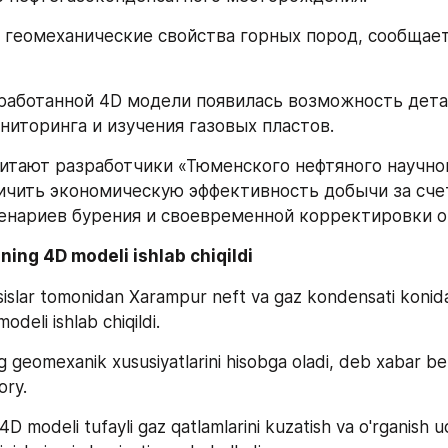
 геомеханические свойства горных пород, сообщает 
работанной 4D модели появилась возможность дета
иторинга и изучения газовых пластов. 
читают разработчики «Тюменского нефтяного научног
ичить экономическую эффективность добычи за сче
енариев бурения и своевременной корректировки о
ning 4D modeli ishlab chiqildi
ssislar tomonidan Xarampur neft va gaz kondensati konida
odeli ishlab chiqildi.
ing geomexanik xususiyatlarini hisobga oladi, deb xabar b
ory.
 4D modeli tufayli gaz qatlamlarini kuzatish va o'rganish uc