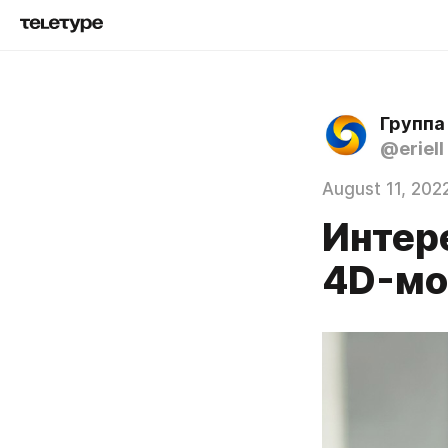
Группа
@eriell
August 11, 202
Интере
4D-мо