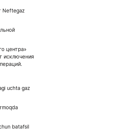
Neftegaz 
льной 
о центра» 
т исключения 
пераций.
gi uchta gaz 
ermoqda 
hun batafsil 