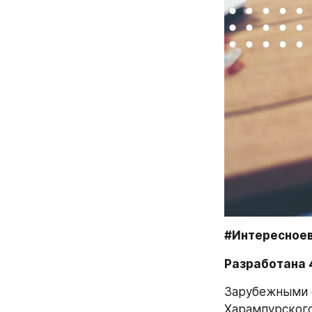
#Интересноев
Разработана 
Зарубежными с
Харампурского