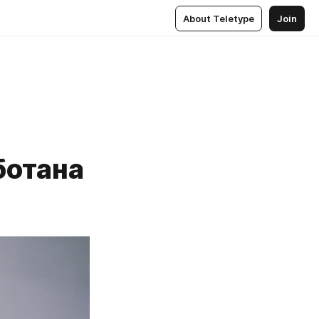
About Teletype
Join
ботана