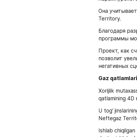
Она учитывает
Territory.
Благодаря раз
программы мон
Проект, как с
позволит увел
негативных сц
Gaz qatlamlari
Xorijlik mutaxa
qatlamining 4D m
U tog‘ jinslarin
Neftegaz Territ
Ishlab chiqilgan