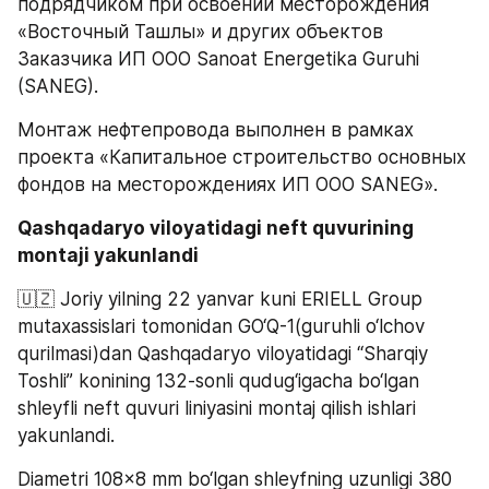
подрядчиком при освоении месторождения 
«Восточный Ташлы» и других объектов 
Заказчика ИП ООО Sanoat Energetika Guruhi 
(SANEG).
Монтаж нефтепровода выполнен в рамках 
проекта «Капитальное строительство основных 
фондов на месторождениях ИП ООО SANEG».
Qashqadaryo viloyatidagi neft quvurining 
montaji yakunlandi
🇺🇿 Joriy yilning 22 yanvar kuni ERIELL Group 
mutaxassislari tomonidan GO‘Q-1(guruhli o‘lchov 
qurilmasi)dan Qashqadaryo viloyatidagi “Sharqiy 
Toshli” konining 132-sonli qudug‘igacha bo‘lgan 
shleyfli neft quvuri liniyasini montaj qilish ishlari 
yakunlandi.
Diametri 108x8 mm bo‘lgan shleyfning uzunligi 380 