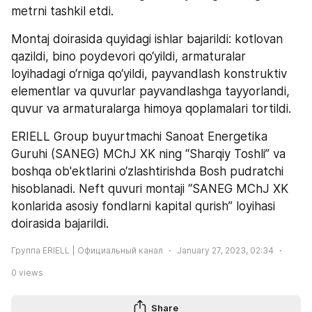
metrni tashkil etdi.
Montaj doirasida quyidagi ishlar bajarildi: kotlovan 
qazildi, bino poydevori qo‘yildi, armaturalar 
loyihadagi o‘rniga qo‘yildi, payvandlash konstruktiv 
elementlar va quvurlar payvandlashga tayyorlandi, 
quvur va armaturalarga himoya qoplamalari tortildi.
ERIELL Group buyurtmachi Sanoat Energetika 
Guruhi (SANEG) MChJ XK ning “Sharqiy Toshli” va 
boshqa ob'ektlarini o‘zlashtirishda Bosh pudratchi 
hisoblanadi. Neft quvuri montaji “SANEG MChJ XK 
konlarida asosiy fondlarni kapital qurish” loyihasi 
doirasida bajarildi.
Группа ERIELL | Официальный канал
January 27, 2023, 02:34
0
views
Share