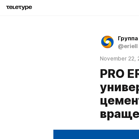
Группа
@eriell
November 22, 
PRO E
униве
цемен
враще