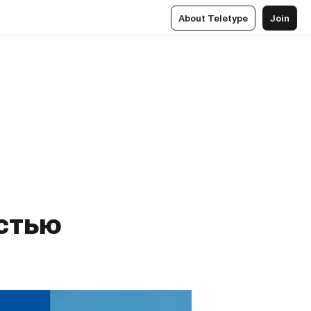
About Teletype
Join
стью