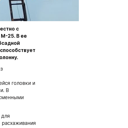
стно с 
-25. В ее 
бсадной 
способствует 
лонну. 
з 
ся головки и 
. В 
сменными 
для 
 расхаживания 