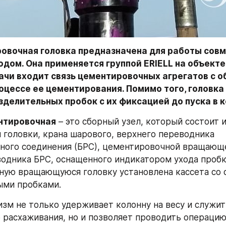
ровочная головка предназначена для работы совме
дом. Она применяется группой ERIELL на объекте М
ачи входит связь цементировочных агрегатов с о
оцессе ее цементирования. Помимо того, головка 
делительных пробок с их фиксацией до пуска в ко
нтировочная
 – это сборный узел, который состоит и
 головки, крана шарового, верхнего переводника 
ого соединения (БРС), цементировочной вращающей
одника БРС, оснащенного индикатором ухода пробки
ую вращающуюся головку установлена кассета со 
ыми пробками.
зм не только удерживает колонну на весу и служит 
 расхаживания, но и позволяет проводить операцию