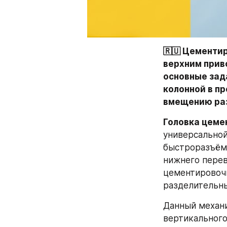
🇷🇺 Цементи
верхним приво
основные зад
колонной в пр
вмещению раз
Головка цеме
универсальной
быстроразъёмн
нижнего перев
цементировочн
разделительн
Данный механи
вертикального