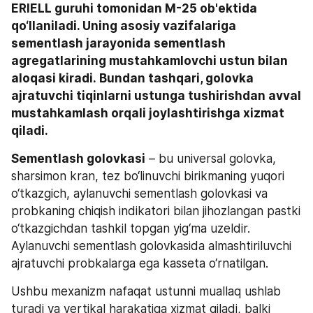
ERIELL guruhi tomonidan M-25 ob'ektida 
qo‘llaniladi. Uning asosiy vazifalariga 
sementlash jarayonida sementlash 
agregatlarining mustahkamlovchi ustun bilan 
aloqasi kiradi. Bundan tashqari, golovka 
ajratuvchi tiqinlarni ustunga tushirishdan avval 
mustahkamlash orqali joylashtirishga xizmat 
qiladi.
Sementlash golovkasi
 – bu universal golovka, 
sharsimon kran, tez bo‘linuvchi birikmaning yuqori 
o‘tkazgich, aylanuvchi sementlash golovkasi va 
probkaning chiqish indikatori bilan jihozlangan pastki 
o‘tkazgichdan tashkil topgan yig‘ma uzeldir. 
Aylanuvchi sementlash golovkasida almashtiriluvchi 
ajratuvchi probkalarga ega kasseta o‘rnatilgan.
Ushbu mexanizm nafaqat ustunni muallaq ushlab 
turadi va vertikal harakatiga xizmat qiladi, balki 