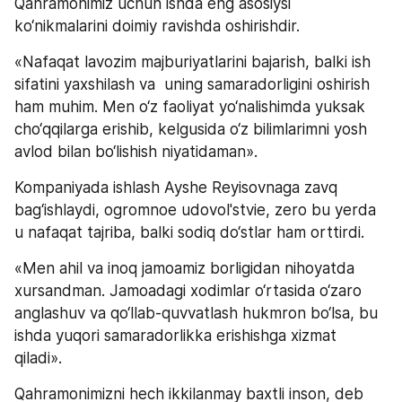
Qahramonimiz uchun ishda eng asosiysi 
ko‘nikmalarini doimiy ravishda oshirishdir.
«Nafaqat lavozim majburiyatlarini bajarish, balki ish 
sifatini yaxshilash va  uning samaradorligini oshirish 
ham muhim. Men o‘z faoliyat yo‘nalishimda yuksak 
cho‘qqilarga erishib, kelgusida o‘z bilimlarimni yosh 
avlod bilan bo‘lishish niyatidaman». 
Kompaniyada ishlash Ayshe Reyisovnaga zavq 
bag‘ishlaydi, ogromnoe udovol'stvie, zero bu yerda 
u nafaqat tajriba, balki sodiq do‘stlar ham orttirdi. 
«Men ahil va inoq jamoamiz borligidan nihoyatda 
xursandman. Jamoadagi xodimlar o‘rtasida o‘zaro 
anglashuv va qo‘llab-quvvatlash hukmron bo‘lsa, bu 
ishda yuqori samaradorlikka erishishga xizmat 
qiladi».
Qahramonimizni hech ikkilanmay baxtli inson, deb 