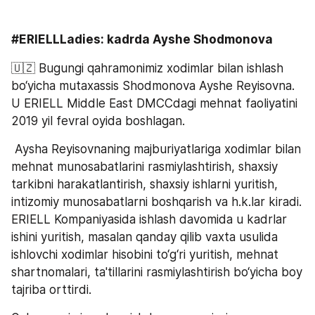
#ERIELLLadies: kadrda Ayshe Shodmonova 
🇺🇿 Bugungi qahramonimiz xodimlar bilan ishlash 
bo‘yicha mutaxassis Shodmonova Ayshe Reyisovna. 
U ERIELL Middle East DMCCdagi mehnat faoliyatini 
2019 yil fevral oyida boshlagan. 
 Aysha Reyisovnaning majburiyatlariga xodimlar bilan 
mehnat munosabatlarini rasmiylashtirish, shaxsiy 
tarkibni harakatlantirish, shaxsiy ishlarni yuritish, 
intizomiy munosabatlarni boshqarish va h.k.lar kiradi. 
ERIELL Kompaniyasida ishlash davomida u kadrlar 
ishini yuritish, masalan qanday qilib vaxta usulida 
ishlovchi xodimlar hisobini to‘g‘ri yuritish, mehnat 
shartnomalari, ta'tillarini rasmiylashtirish bo‘yicha boy 
tajriba orttirdi.