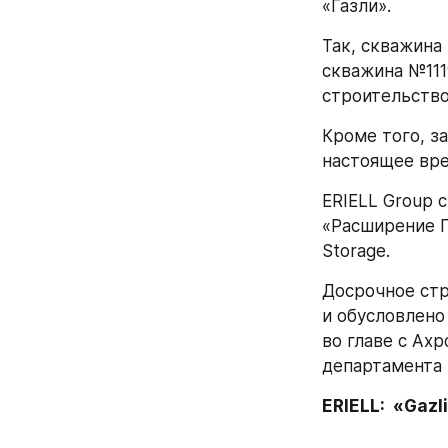
«Газли».
Так, скважина
скважина №111
строительство
Кроме того, з
настоящее вре
ERIELL Group 
«Расширение П
Storage.
Досрочное стр
и обусловлено
во главе с Ах
департамента 
ERIELL:  «Gazli