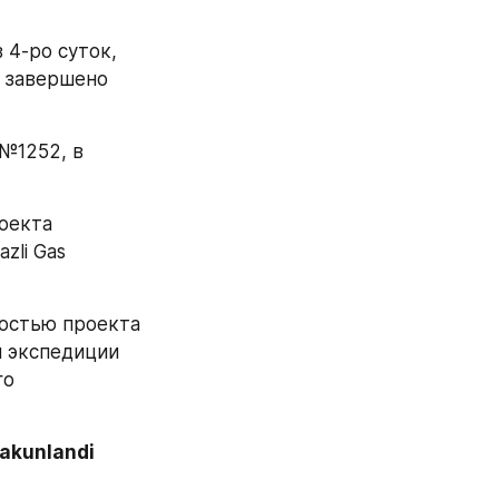
4-ро суток, 
 завершено 
1252, в 
оекта 
li Gas 
остью проекта 
 экспедиции 
о 
kunlandi      