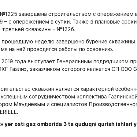
 №1225 завершена строительством с опережением в 
9 – с опережением в сутки. Также в плановые сроки
 третьей скважины - №1226.
а прошедшую неделю завершено бурение скважины №
мя на ней проводятся работы по освоению.
с 2019 года выступает Генеральным подрядчиком пр
ХГ Газли», заказчиком которого является СП ООО Gaz
оительство скважин является характерной особенн
 успешным сотрудничеством коллектива Газлинской
рором Маъдиевым и специалистов Производственног
ERIELL.
» yer osti gaz omborida 3 ta quduqni qurish ishlari ya