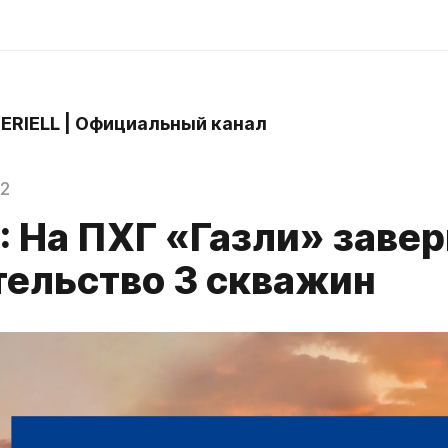
 ERIELL | Официальный канал
22
L: На ПХГ «Газли» заве
тельство 3 скважин