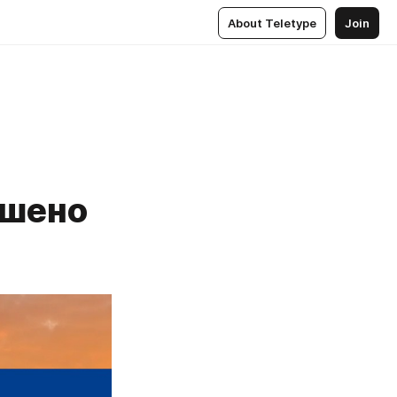
About Teletype
Join
ршено