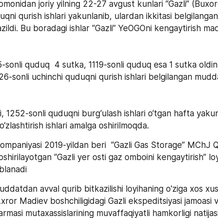
onidan joriy yilning 22-27 avgust kunlari “Gazli” (Buxoro 
qni qurish ishlari yakunlanib, ulardan ikkitasi belgilanga
azildi. Bu boradagi ishlar “Gazli” YeOGOni kengaytirish maq
-sonli quduq  4 sutka, 1119-sonli quduq esa 1 sutka oldin q
6-sonli uchinchi quduqni qurish ishlari belgilangan mudd
 1252-sonli quduqni burg‘ulash ishlari o‘tgan hafta yakunl
o‘zlashtirish ishlari amalga oshirilmoqda.
mpaniyasi 2019-yildan beri  “Gazli Gas Storage” MChJ Q
shirilayotgan “Gazli yer osti gaz omboini kengaytirish” loy
blanadi
datdan avval qurib bitkazilishi loyihaning o'ziga xos xusu
xror Madiev boshchiligidagi Gazli ekspeditsiyasi jamoasi v
rmasi mutaxassislarining muvaffaqiyatli hamkorligi natijas