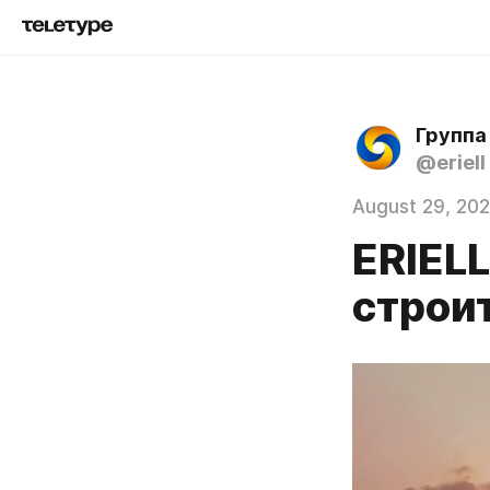
Группа
@eriell
August 29, 20
ERIEL
строи