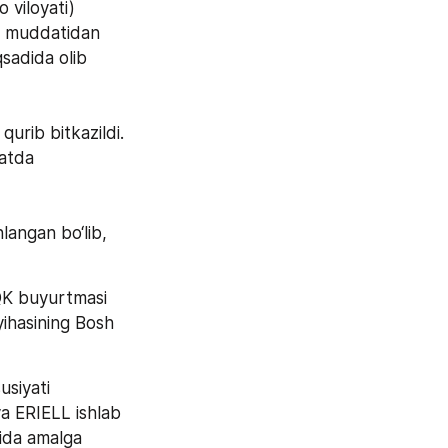
viloyati) 
n muddatidan 
sadida olib 
urib bitkazildi. 
atda 
angan bo‘lib, 
K buyurtmasi 
ihasining Bosh 
siyati 
a ERIELL ishlab 
ida amalga 