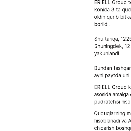
ERIELL Group tom
konida 3 ta qudu
oldin qurib bitk
borildi.   
Shu tariqa, 1225
Shuningdek, 122
yakunlandi.    
Bundan tashqari,
ayni paytda uni 
ERIELL Group ko
asosida amalga o
pudratchisi hiso
Quduqlarning mud
hisoblanadi va A
chiqarish boshqa