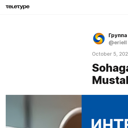
Группа
@eriell
October 5, 202
Sohaga
Mustah