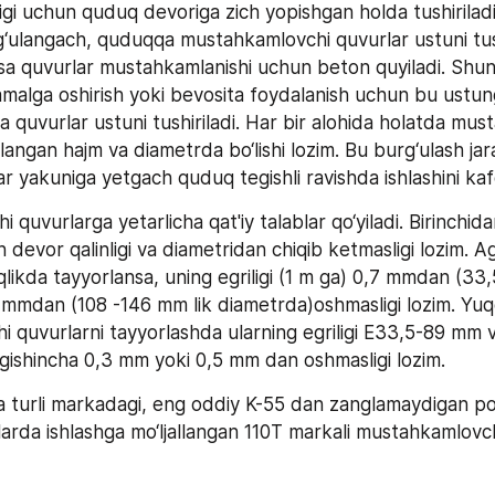
ligi uchun quduq devoriga zich yopishgan holda tushiriladi.
‘ulangach, quduqqa mustahkamlovchi quvurlar ustuni tushir
sa quvurlar mustahkamlanishi uchun beton quyiladi. Shun
 amalga oshirish yoki bevosita foydalanish uchun bu ustun
 quvurlar ustuni tushiriladi. Har bir alohida holatda mus
langan hajm va diametrda bo‘lishi lozim. Bu burg‘ulash jar
hlar yakuniga yetgach quduq tegishli ravishda ishlashini kaf
quvurlarga yetarlicha qat'iy talablar qo‘yiladi. Birinchidan
n devor qalinligi va diametridan chiqib ketmasligi lozim. A
likda tayyorlansa, uning egriligi (1 m ga) 0,7 mmdan (33,
 mmdan (108 -146 mm lik diametrda)oshmasligi lozim. Yuqor
 quvurlarni tayyorlashda ularning egriligi E33,5-89 mm 
egishincha 0,3 mm yoki 0,5 mm dan oshmasligi lozim.
turli markadagi, eng oddiy K-55 dan zanglamaydigan po‘
larda ishlashga mo‘ljallangan 110T markali mustahkamlovc