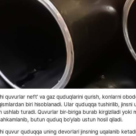
 quvurlar neft' va gaz quduqlarini qurish, konlarni obodo
smlardan biri hisoblanadi. Ular quduqqa tushirilib, jinsni u t
 ushlab turadi. Quvurlar bir-biriga burab kirgiziladi yoki m
hkamlanib, butun quduq bo‘ylab ustun hosil qiladi.
 quvur quduqqa uning devorlari jinsning uqalanib ketadig