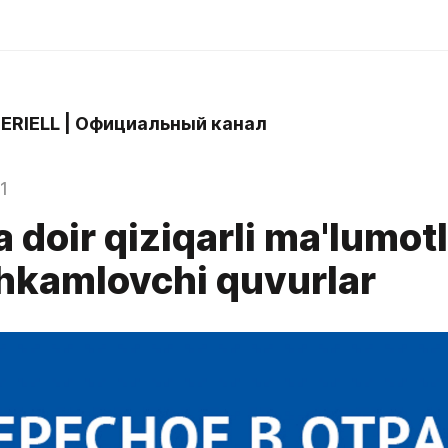
 ERIELL | Официальный канал
1
 doir qiziqarli ma'lumotl
kamlovchi quvurlar