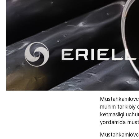
Mustahkamlovchi
muhim tarkibiy qi
ketmasligi uchun
yordamida musta
Mustahkamlovchi