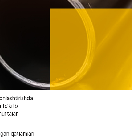
nlashtirishda 
o‘kilib 
uftalar 
an qatlamlari 