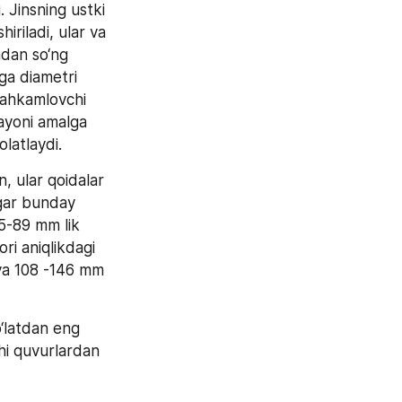
 Jinsning ustki 
iladi, ular va 
dan so‘ng 
ga diametri 
tahkamlovchi 
ayoni amalga 
olatlaydi.
, ular qoidalar 
gar bunday 
5-89 mm lik 
i aniqlikdagi 
va 108 -146 mm 
latdan eng 
hi quvurlardan 