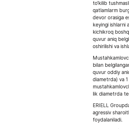
to‘kilib tushmas
qatlamlarm burg
devor orasiga e
keyingi ishlarni
kichikroq boshqa
quvur aniq belgi
oshirilishi va is
Mustahkamlovchi 
bilan belgilanga
quvur oddiy aniq
diametrda) va 1
mustahkamlovchi
lik diametrda t
ERIELL Groupda 
agressiv sharoit
foydalaniladi.