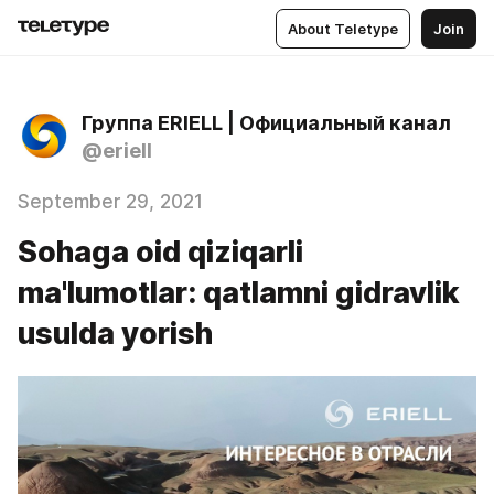
About Teletype
Join
Группа ERIELL | Официальный канал
@eriell
September 29, 2021
Sohaga oid qiziqarli
ma'lumotlar: qatlamni gidravlik
usulda yorish