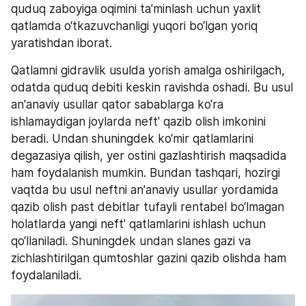
quduq zaboyiga oqimini ta'minlash uchun yaxlit 
qatlamda o‘tkazuvchanligi yuqori bo‘lgan yoriq 
yaratishdan iborat.
Qatlamni gidravlik usulda yorish amalga oshirilgach, 
odatda quduq debiti keskin ravishda oshadi. Bu usul 
an'anaviy usullar qator sabablarga ko‘ra 
ishlamaydigan joylarda neft' qazib olish imkonini 
beradi. Undan shuningdek ko‘mir qatlamlarini 
degazasiya qilish, yer ostini gazlashtirish maqsadida 
ham foydalanish mumkin. Bundan tashqari, hozirgi 
vaqtda bu usul neftni an'anaviy usullar yordamida 
qazib olish past debitlar tufayli rentabel bo‘lmagan 
holatlarda yangi neft' qatlamlarini ishlash uchun 
qo‘llaniladi. Shuningdek undan slanes gazi va 
zichlashtirilgan qumtoshlar gazini qazib olishda ham 
foydalaniladi.