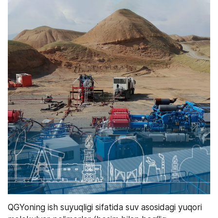
QGYoning ish suyuqligi sifatida suv asosidagi yuqori 