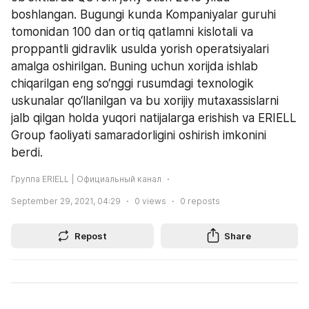
boshlangan. Bugungi kunda Kompaniyalar guruhi 
tomonidan 100 dan ortiq qatlamni kislotali va 
proppantli gidravlik usulda yorish operatsiyalari 
amalga oshirilgan. Buning uchun xorijda ishlab 
chiqarilgan eng so‘nggi rusumdagi texnologik 
uskunalar qo‘llanilgan va bu xorijiy mutaxassislarni 
jalb qilgan holda yuqori natijalarga erishish va ERIELL 
Group faoliyati samaradorligini oshirish imkonini 
berdi.
Группа ERIELL | Официальный канал
September 29, 2021, 04:29
0
views
0
reposts
Repost
Share