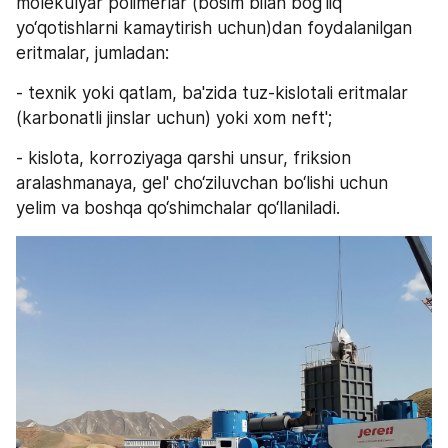
molekulyar polimerlar (bosim bilan bog‘liq 
yo‘qotishlarni kamaytirish uchun)dan foydalanilgan 
eritmalar, jumladan:
- texnik yoki qatlam, ba'zida tuz-kislotali eritmalar 
(karbonatli jinslar uchun) yoki xom neft';
- kislota, korroziyaga qarshi unsur, friksion 
aralashmanaya, gel' cho‘ziluvchan bo‘lishi uchun 
yelim va boshqa qo‘shimchalar qo‘llaniladi.