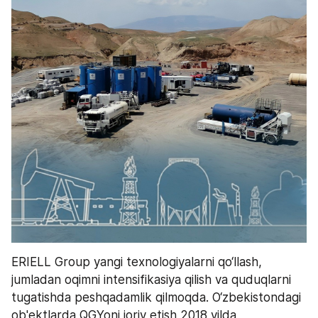
ERIELL Group yangi texnologiyalarni qo‘llash, 
jumladan oqimni intensifikasiya qilish va quduqlarni 
tugatishda peshqadamlik qilmoqda. O‘zbekistondagi 
ob'ektlarda QGYoni joriy etish 2018 yilda 