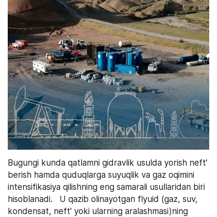
Bugungi kunda qatlamni gidravlik usulda yorish neft' 
berish hamda quduqlarga suyuqlik va gaz oqimini 
intensifikasiya qilishning eng samarali usullaridan biri 
hisoblanadi.   U qazib olinayotgan flyuid (gaz, suv, 
kondensat, neft' yoki ularning aralashmasi)ning 