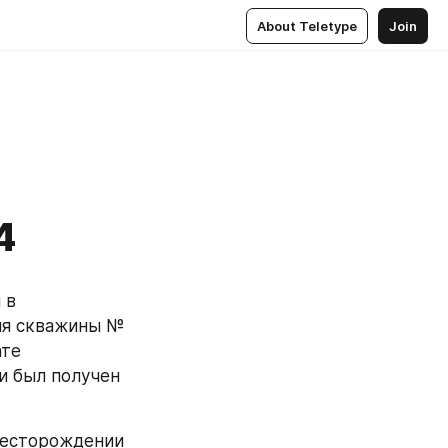
About Teletype
Join
4
в 
я скважины № 
те 
 был получен 
месторождении 