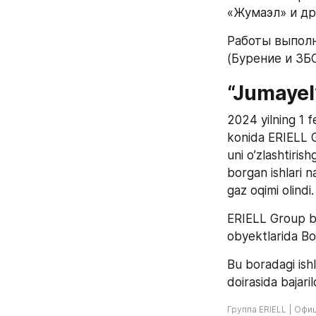
«Жумаэл» и дру
Работы выполн
(Бурение и ЗБС
“Jumayel
2024 yilning 1 f
konida ERIELL G
uni o’zlashtirish
borgan ishlari n
gaz oqimi olindi.
ERIELL Group bu
obyektlarida Bos
Bu boradagi ish
doirasida bajarild
Группа ERIELL | Офи