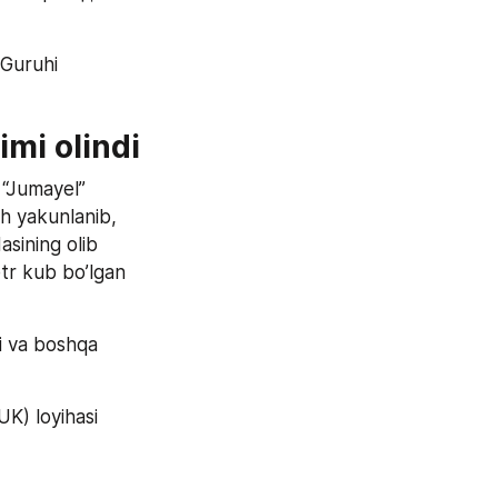
uruhi 
mi olindi
 “Jumayel” 
 yakunlanib, 
asining olib 
tr kub bo’lgan 
 va boshqa 
) loyihasi 