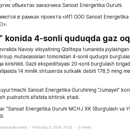
гих объектах заказчика Sanoat Energetika Guruhi.
яются в рамках проекта «ИП ООО Sanoat Energetika G
)».
” konida 4-sonli quduqda gaz oqi
evralida Navoiy viloyatining Qiziltepa tumanida joylashgan
roup mutaxassislari tomonidan 4-sonli quduqni burg’ulash
ga kirishildi. Gazli ekspeditsiyasi 20-sonli burg’ulash brigad
atijasida 14 mmlik shtuserda sutkalik debiti 178,5 ming me
yurtmachi Sanoat Energetika Guruhining “Jumayel” koni
h pudratchi sifatida ishtirok etadi.
lar “Sanoat Energetika Guruhi MCHJ XK (Burg’ulash va YUK
i.
циальный канал
February 5, 2024, 14:22
0
views