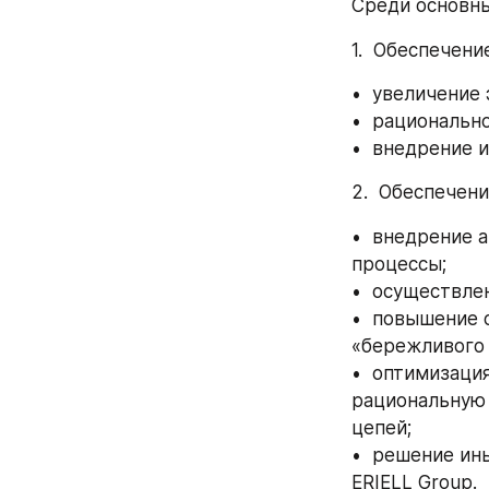
Среди основны
1.  Обеспечен
•  увеличение
•  рациональн
•  внедрение 
2.  Обеспечен
•  внедрение 
процессы;
•  осуществле
•  повышение 
«бережливого 
•  оптимизаци
рациональную 
цепей;
•  решение ин
ERIELL Group.