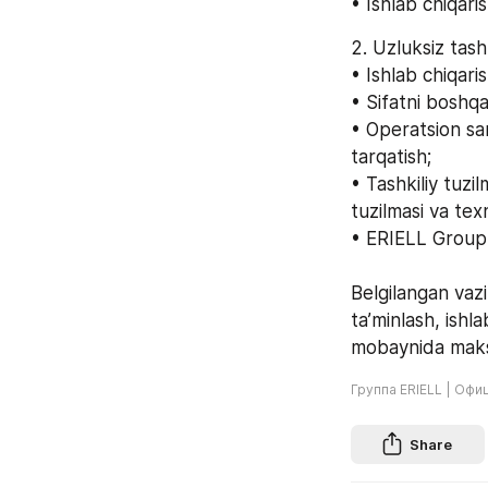
• Ishlab chiqari
2. Uzluksiz tashk
• Ishlab chiqaris
• Sifatni boshqar
• Operatsion sam
tarqatish;
• Tashkiliy tuzi
tuzilmasi va texn
• ERIELL Group f
Belgilangan vazi
ta’minlash, ishla
mobaynida maksim
Группа ERIELL | Офи
Share