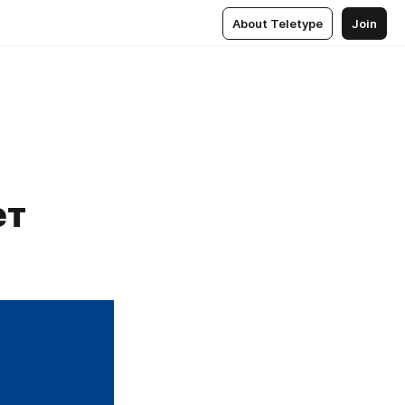
About Teletype
Join
ет