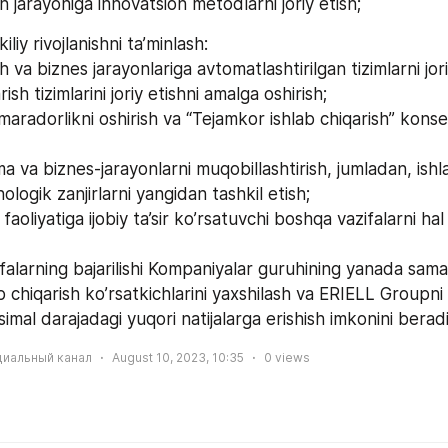
sh jarayoniga innovatsion metodlarni joriy etish;
iliy rivojlanishni ta’minlash:
h va biznes jarayonlariga avtomatlashtirilgan tizimlarni jori
ish tizimlarini joriy etishni amalga oshirish;
aradorlikni oshirish va “Tejamkor ishlab chiqarish” konsep
lma va biznes-jarayonlarni muqobillashtirish, jumladan, ishla
ologik zanjirlarni yangidan tashkil etish;
aoliyatiga ijobiy ta’sir ko’rsatuvchi boshqa vazifalarni hal
falarning bajarilishi Kompaniyalar guruhining yanada samaral
b chiqarish ko’rsatkichlarini yaxshilash va ERIELL Groupni f
al darajadagi yuqori natijalarga erishish imkonini beradi
циальный канал
August 10, 2023, 10:35
0
views