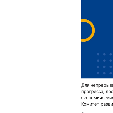
Для непрерывн
прогресса, до
экономическим
Комитет разви