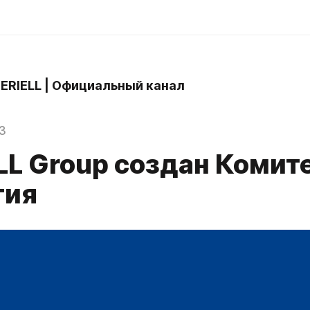
 ERIELL | Официальный канал
3
LL Group создан Комит
тия