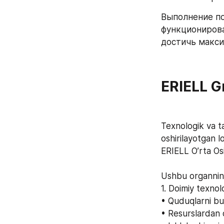
Выполнение по
функционирова
достичь макси
ERIELL Gr
Texnologik va ta
oshirilayotgan l
ERIELL O’rta Osi
Ushbu organning
1. Doimiy texnol
• Quduqlarni bur
• Resurslardan 