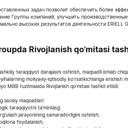
ставленных задач позволит обеспечить более эффек
ние Группы компаний, улучшить производственные 
мально высоких результатов деятельности ERIELL G
oupda Rivojlanish qo’mitasi tashk
shkiliy taraqqiyot darajasini oshirish, maqsadli ishlab chiq
oyihalarning moliyaviy-iqtisodiy ko’rsatkichlariga erishish 
yo MBB tuzilmasida Rivojlanish qo’mitasi tashkil etildi.
 asosiy maqsadlari:
ogik taraqqiyotni ta’minlasg:
g’ulash jarayonining samaradorligini oshirish;
oqilona foydalanish;