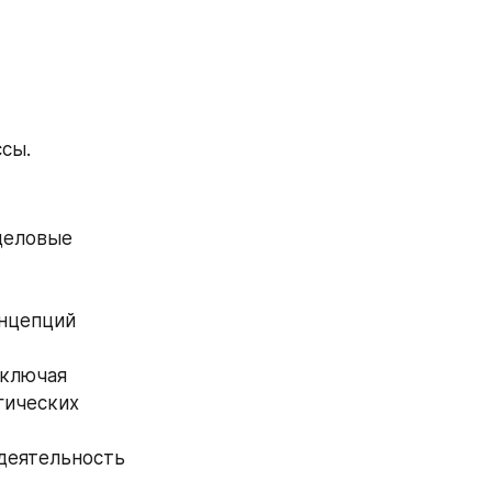
сы.
деловые 
нцепций 
ключая 
ических 
деятельность 