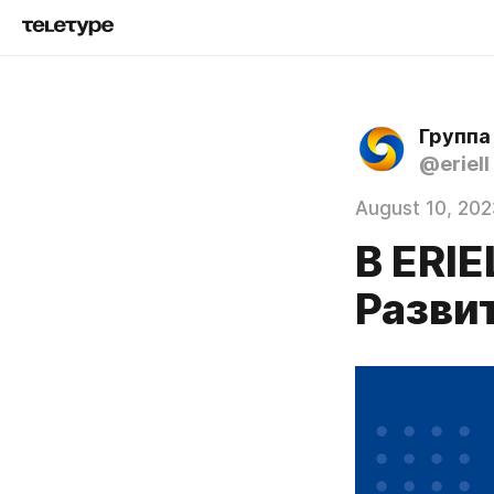
Группа
@eriell
August 10, 202
В ERIE
Разви