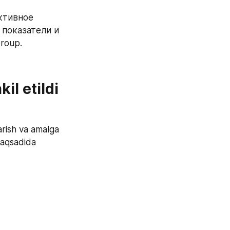
тивное 
показатели и 
roup.
il etildi
arish va amalga 
maqsadida 