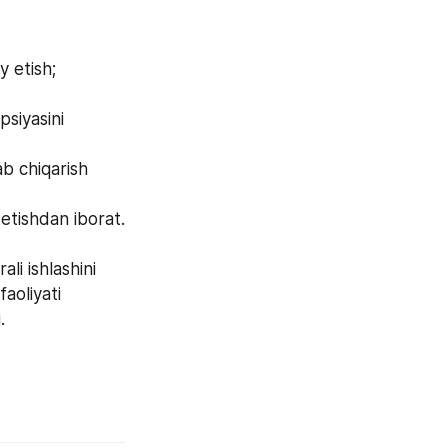
y etish;
siyasini 
b chiqarish 
 etishdan iborat.
i ishlashini 
aoliyati 
.