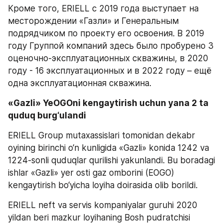
Кроме того, ERIELL с 2019 года выступает на 
месторождении «Газли» и Генеральным 
подрядчиком по проекту его освоения. В 2019 
году Группой компаний здесь было пробурено 3 
оценочно-эксплуатационных скважины, в 2020 
году - 16 эксплуатационных и в 2022 году – ещё 
одна эксплуатационная скважина.
«Gazli» YeOGOni kengaytirish uchun yana 2 ta 
quduq burg‘ulandi 
ERIELL Group mutaxassislari tomonidan dekabr 
oyining birinchi o‘n kunligida «Gazli» konida 1242 va 
1224-sonli quduqlar qurilishi yakunlandi. Bu boradagi 
ishlar «Gazli» yer osti gaz omborini (EOGO) 
kengaytirish bo‘yicha loyiha doirasida olib borildi. 
ERIELL neft va servis kompaniyalar guruhi 2020 
yildan beri mazkur loyihaning Bosh pudratchisi 