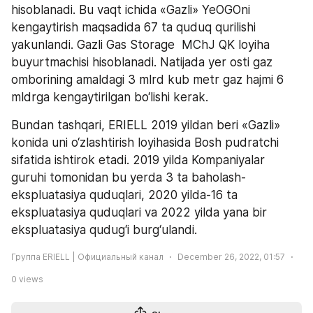
hisoblanadi. Bu vaqt ichida «Gazli» YeOGOni 
kengaytirish maqsadida 67 ta quduq qurilishi 
yakunlandi. Gazli Gas Storage  MChJ QK loyiha 
buyurtmachisi hisoblanadi. Natijada yer osti gaz 
omborining amaldagi 3 mlrd kub metr gaz hajmi 6 
mldrga kengaytirilgan bo‘lishi kerak.
Bundan tashqari, ERIELL 2019 yildan beri «Gazli» 
konida uni o‘zlashtirish loyihasida Bosh pudratchi 
sifatida ishtirok etadi. 2019 yilda Kompaniyalar 
guruhi tomonidan bu yerda 3 ta baholash-
ekspluatasiya quduqlari, 2020 yilda-16 ta 
ekspluatasiya quduqlari va 2022 yilda yana bir 
ekspluatasiya qudug‘i burg‘ulandi.
Группа ERIELL | Официальный канал
December 26, 2022, 01:57
0
views