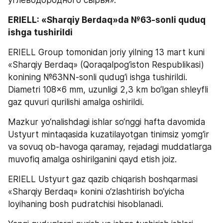
углеводородного сырья».
ERIELL: «Sharqiy Berdaq»da №63-sonli quduq 
ishga tushirildi
ERIELL Group tomonidan joriy yilning 13 mart kuni 
«Sharqiy Berdaq» (Qoraqalpog‘iston Respublikasi) 
konining №63NN-sonli qudug‘i ishga tushirildi. 
Diametri 108x6 mm, uzunligi 2,3 km bo‘lgan shleyfli 
gaz quvuri qurilishi amalga oshirildi. 
Mazkur yo‘nalishdagi ishlar so‘nggi hafta davomida 
Ustyurt mintaqasida kuzatilayotgan tinimsiz yomg‘ir 
va sovuq ob-havoga qaramay, rejadagi muddatlarga 
muvofiq amalga oshirilganini qayd etish joiz.
ERIELL Ustyurt gaz qazib chiqarish boshqarmasi 
«Sharqiy Berdaq» konini o‘zlashtirish bo‘yicha 
loyihaning bosh pudratchisi hisoblanadi. 