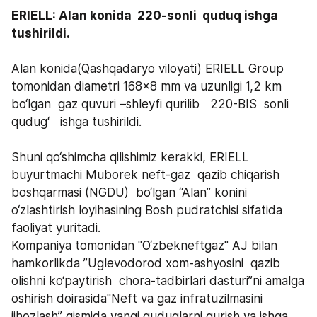
ERIELL: Alan konida  220-sonli  quduq ishga 
tushirildi.
Alan konida(Qashqadaryo viloyati) ERIELL Group 
tomonidan diametri 168x8 mm va uzunligi 1,2 km 
bo‘lgan  gaz quvuri –shleyfi qurilib   220-BIS  sonli  
qudug‘   ishga tushirildi.
Shuni qo‘shimcha qilishimiz kerakki, ERIELL 
buyurtmachi Muborek neft-gaz  qazib chiqarish 
boshqarmasi (NGDU)  bo‘lgan “Alan” konini 
o‘zlashtirish loyihasining Bosh pudratchisi sifatida 
faoliyat yuritadi.
Kompaniya tomonidan "O‘zbekneftgaz" AJ bilan 
hamkorlikda ”Uglevodorod xom-ashyosini  qazib 
olishni ko‘paytirish  chora-tadbirlari dasturi”ni amalga 
oshirish doirasida"Neft va gaz infratuzilmasini 
jihozlash” qismida yangi quduqlarni qurish va ishga 