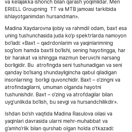
va kelajakka ishonch bilan qarash yoqimlidar. Men 
ERIELL Groupning  TT va MTB jamoasi tarkibida 
ishlayotganimdan hursandman».
Madina Xaydarovna ijobiy va rahmdil odam, baxt esa 
uning tushunchasida juda ko‘p spektrlarda namoyon 
bo‘ladi: «Baxt – qadrdonlarim va yaqinlarimning 
sog‘lom hamda baxtli bo‘lishi, sening hayotingga, har 
bir harakat va ishingga mazmun beruvchi narsang 
borligidir. Bu  atrofingda seni tushunadigan va seni 
qanday bo‘lsang shundayligincha qabul qiladigan 
insonlarning  borligi quvonchidir. Baxt – o‘zingni va 
atrofindagilarni, umuman olganda hayotni 
tushunishdir. Baxt – o‘zing va atrofdagilar bilan 
uyg‘unlikda bo‘lish, bu sevgi va hursandchilikdir».
Ishdan bo‘sh vaqtida Madina Rasulova oilasi va 
yaqinlari davrasida ularni mehr-muhabbat va 
g‘amho‘rlik bilan qurshab olgan holda o‘tkazadi: 