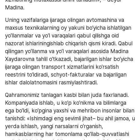
Madina.
Uning vazifalariga ijaraga olingan avtomashina va 
maxsus texnikalarning oy yakuni bo‘yicha ishlatilgan 
yo‘llanmalar va yo‘l varaqalari qabul qilishga oid 
nazorat ishlariningishlab chiqarish qismi kiradi. Qabul 
qilingan yo‘llanma va yo‘l varaqalari asosida Madina 
Xaydarovna tahlil o‘tkazadi, bajarilgan ishlar bo‘yicha 
ijaraga olingan transport xizmatlarini ko‘rsatish 
reestrini to‘ldiradi, schyot-fakturalar va bajarilgan 
ishlar dalolatnomasini rasmiylashtiradi.  
Qahramonimiz tanlagan kasbi bilan juda faxrlanadi. 
Kompaniyada ishlab, u ko‘p ko‘nikma va bilimlarga 
ega bo‘ldi, ko‘pgina yaxshi va mehribon insonlar bilan 
tanishdi: «Ishimdagi eng sevimli jihat– bu ahil jamoa, u 
yerda ishlash, yangi narsalarni o‘rganish, 
hamkasblarning har tomonlama qo‘llab-quvvatlashi 