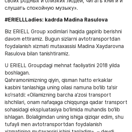
своих родных и близких людей, читать книги и 
слушать спокойную музыку».
#ERIELLLadies: kadrda Madina Rasulova
Biz ERIELL Group xodimlari haqida gapirib berishni 
davom ettiramiz. Bugun sizlarni avtotransportdan 
foydalanish xizmati mutaxassisi Madina Xaydarovna 
Rasulova bilan tanishtiramiz.  
U ERIELL Groupdagi mehnat faoliyatini 2018 yilda 
boshlagan.   
Qahramonimizning qiyin, qisman hatto erkaklar 
kasbini tanlashiga uning oilasi namuna bo‘lib ta'sir 
ko‘rsatdi: «Oilamizning barcha a'zosi transport 
ishchilari, onam nafaqaga chiqqunga qadar transport 
sohasidagi ekspluatasiya bo‘limida muhandis bo‘lib 
ishlagan. Bolaligimdan uning ishiga qiziqar edim, shu 
tufayli men avtotransportdan foydalanish 
xizmatining mutaxassisi ishini tanladim», – deydi 