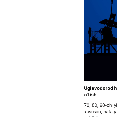
Uglevodorod ho
o‘tish
70, 80, 90-chi y
xususan, nafaqat