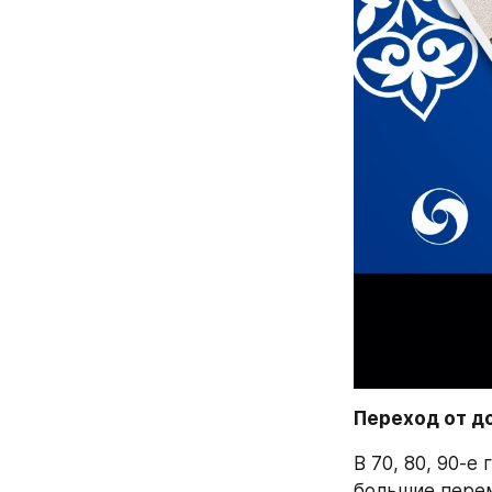
Переход от д
В 70, 80, 90-
большие перем