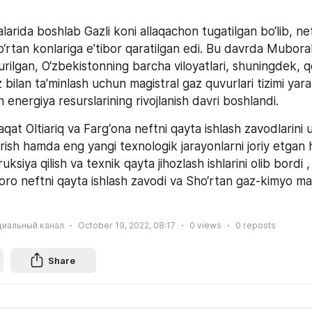
talarida boshlab Gazli koni allaqachon tugatilgan bo‘lib, nef
rtan konlariga e'tibor qaratilgan edi. Bu davrda Muborak
urilgan, O‘zbekistonning barcha viloyatlari, shuningdek, qo
 bilan ta'minlash uchun magistral gaz quvurlari tizimi yarat
nergiya resurslarining rivojlanish davri boshlandi. 
qat Oltiariq va Farg‘ona neftni qayta ishlash zavodlarini u
irish hamda eng yangi texnologik jarayonlarni joriy etgan 
uksiya qilish va texnik qayta jihozlash ishlarini olib bordi , 
oro neftni qayta ishlash zavodi va Sho‘rtan gaz-kimyo ma
циальный канал
October 19, 2022, 08:17
0
views
0
reposts
Share