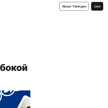
About Teletype
Join
убокой