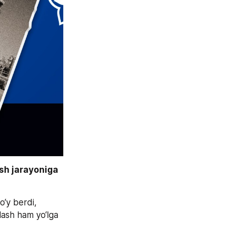
h jarayoniga 
‘y berdi, 
lash ham yo‘lga 