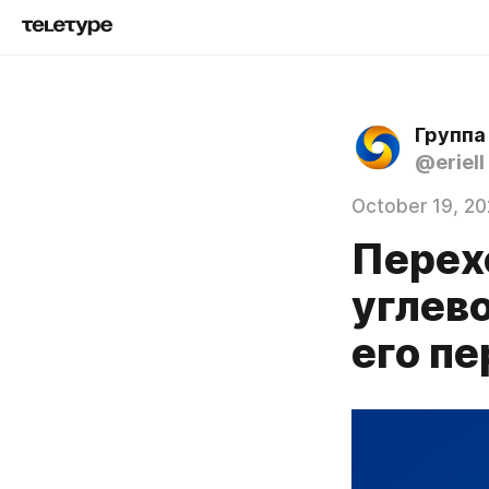
Группа
@eriell
October 19, 20
Перех
углев
его п