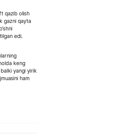
t qazib olish 
 gazni qayta 
‘shni 
ilgan edi. 
larning 
holda keng 
balki yangi yirik 
jmuasini ham 