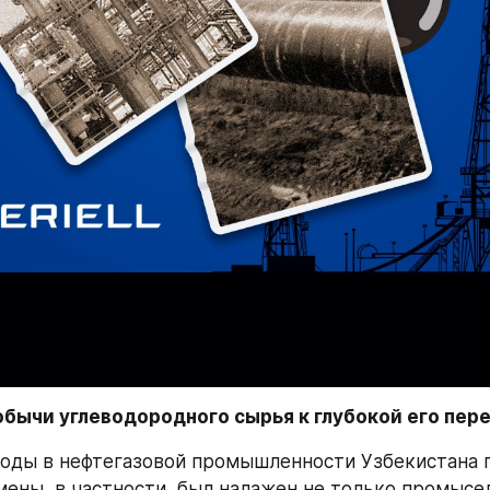
обычи углеводородного сырья к глубокой его пер
е годы в нефтегазовой промышленности Узбекистана 
ены, в частности, был налажен не только промысел