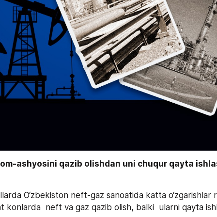
m-ashyosini qazib olishdan uni chuqur qayta ishlas
illarda O‘zbekiston neft-gaz sanoatida katta o‘zgarishlar ro
 konlarda  neft va gaz qazib olish, balki  ularni qayta ish