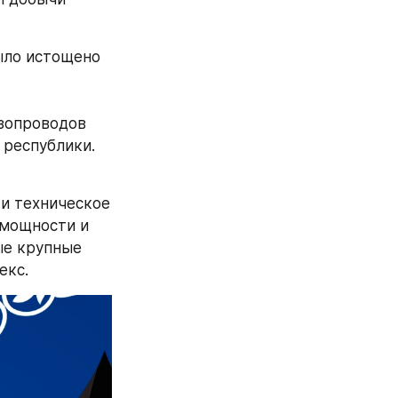
ыло истощено 
зопроводов 
 республики. 
 техническое 
мощности и 
е крупные 
екс.