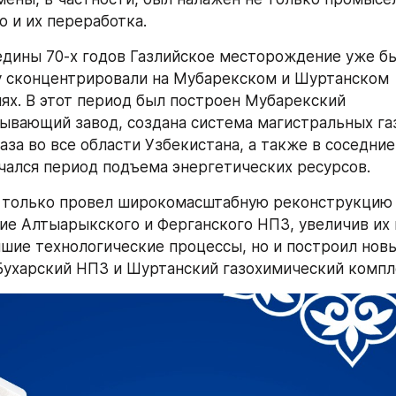
но и их переработка. 
едины 70-х годов Газлийское месторождение уже б
 сконцентрировали на Мубарекском и Шуртанском 
х. В этот период был построен Мубарекский 
ывающий завод, создана система магистральных га
аза во все области Узбекистана, а также в соседние
чался период подъема энергетических ресурсов. 
 только провел широкомасштабную реконструкцию и
е Алтыарыкского и Ферганского НПЗ, увеличив их 
шие технологические процессы, но и построил новы
Бухарский НПЗ и Шуртанский газохимический компл