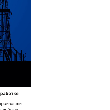
еработке
произошли 
 добычи 