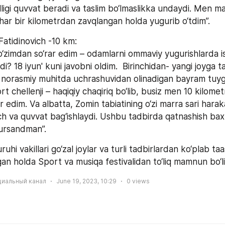
lligi quvvat beradi va taslim bo‘lmaslikka undaydi. Men ma
har bir kilometrdan zavqlangan holda yugurib o‘tdim”.
Fatidinovich -10 km:
‘zimdan so‘rar edim – odamlarni ommaviy yugurishlarda is
i? 18 iyun' kuni javobni oldim.  Birinchidan- yangi joyga ta
n norasmiy muhitda uchrashuvidan olinadigan bayram tuyg‘ula
rt chellenji – haqiqiy chaqiriq bo‘lib, busiz men 10 kilomet
r edim. Va albatta, Zomin tabiatining o‘zi marra sari haraka
uch va quvvat bag‘ishlaydi. Ushbu tadbirda qatnashish bax
ursandman”. 
hi vakillari go‘zal joylar va turli tadbirlardan ko‘plab taa
an holda Sport va musiqa festivalidan to‘liq mamnun bo‘li
циальный канал
June 19, 2023, 10:29
0
views