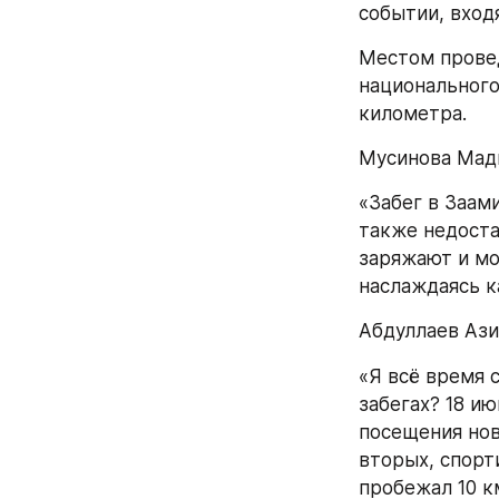
событии, вход
Местом провед
национального 
километра.
Мусинова Мади
«Забег в Заами
также недоста
заряжают и мо
наслаждаясь 
Абдуллаев Ази
«Я всё время 
забегах? 18 ию
посещения нов
вторых, спорт
пробежал 10 к