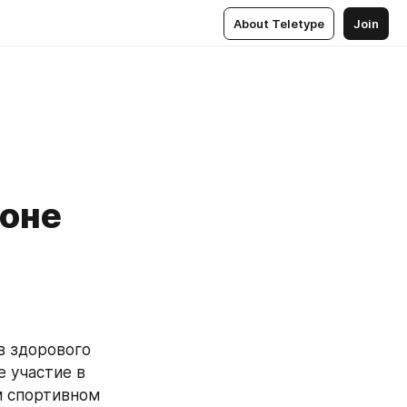
About Teletype
Join
фоне
 здорового 
 участие в 
м спортивном 