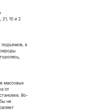
 
1, 10 и 2 
 подъемов, а 
рироды 
оропясь, 
в массовых 
а от 
становке. Во-
бы не 
овляет 