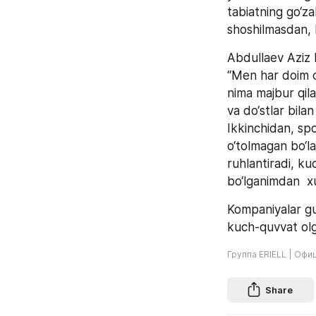
tabiatning go‘za
shoshilmasdan, 
Abdullaev Aziz 
“Men har doim o
nima majbur qilad
va do‘stlar bila
Ikkinchidan, spo
o‘tolmagan bo‘la
ruhlantiradi, k
bo‘lganimdan  x
Kompaniyalar guru
kuch-quvvat olg
Группа ERIELL | Офи
Share