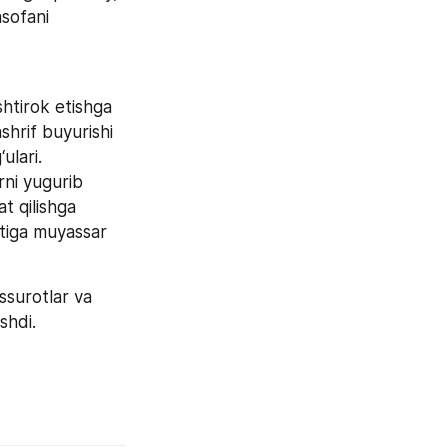
sofani 
htirok etishga 
shrif buyurishi 
ri.   
rni yugurib 
t qilishga 
tiga muyassar 
ssurotlar va 
shdi.