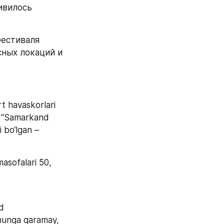
ивилось 
естиваля 
ных локаций и 
t havaskorlari 
a “Samarkand 
bo‘lgan – 
masofalari 50, 
d 
shunga qaramay, 