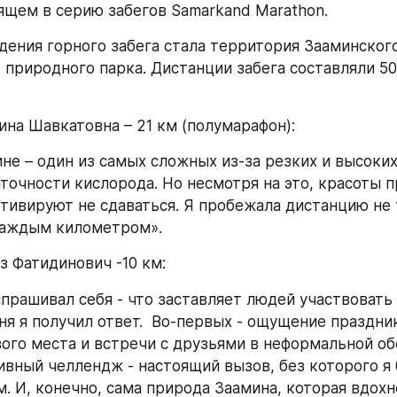
ящем в серию забегов Samarkand Marathon.
ения горного забега стала территория Зааминского
природного парка. Дистанции забега составляли 50, 2
на Шавкатовна – 21 км (полумарафон): 
не – один из самых сложных из-за резких и высоких
точности кислорода. Но несмотря на это, красоты п
тивируют не сдаваться. Я пробежала дистанцию не т
каждым километром».
з Фатидинович -10 км:
спрашивал себя - что заставляет людей участвовать 
ня я получил ответ.  Во-первых - ощущение праздник
ого места и встречи с друзьями в неформальной об
ивный челлендж - настоящий вызов, без которого я 
м. И, конечно, сама природа Заамина, которая вдохн