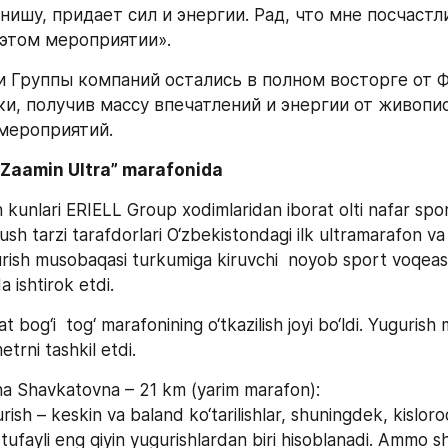
нишу, придает сил и энергии. Рад, что мне посчастл
 этом мероприятии».
 Группы компаний остались в полном восторге от Ф
ки, получив массу впечатлений и энергии от живопис
мероприятий.
“Zaamin Ultra” marafonida
 kunlari ERIELL Group xodimlaridan iborat olti nafar spor
ush tarzi tarafdorlari O‘zbekistondagi ilk ultramarafon v
ish musobaqasi turkumiga kiruvchi  noyob sport voqeasi 
a ishtirok etdi.
at bog‘i  tog‘ marafonining o‘tkazilish joyi bo‘ldi. Yugurish 
etrni tashkil etdi.
a Shavkatovna – 21 km (yarim marafon): 
ish – keskin va baland ko‘tarilishlar, shuningdek, kisloro
 tufayli eng qiyin yugurishlardan biri hisoblanadi. Ammo 