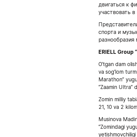
двигаться к фи
участвовать в
Представители
спорта и музы
разнообразия 
ERIELL Group 
O‘tgan dam olish
va sog‘lom turm
Marathon” yugur
“Zaamin Ultra” d
Zomin milliy tabi
21, 10 va 2 kilom
Musinova Madin
“Zomindagi yugur
yetishmovchiligi