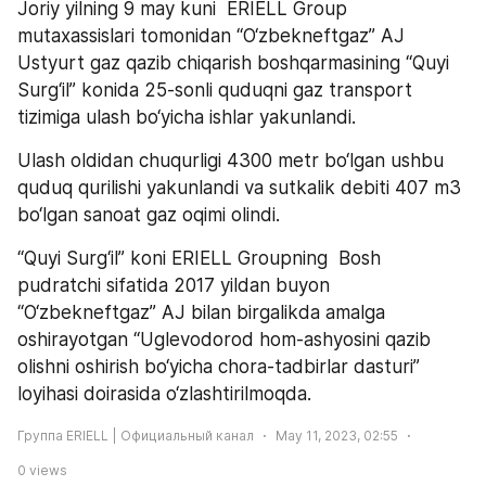
Joriy yilning 9 may kuni  ERIELL Group 
mutaxassislari tomonidan “O‘zbekneftgaz” AJ 
Ustyurt gaz qazib chiqarish boshqarmasining “Quyi 
Surg‘il” konida 25-sonli quduqni gaz transport 
tizimiga ulash bo‘yicha ishlar yakunlandi.
Ulash oldidan chuqurligi 4300 metr bo‘lgan ushbu 
quduq qurilishi yakunlandi va sutkalik debiti 407 m3 
bo‘lgan sanoat gaz oqimi olindi.
“Quyi Surg‘il” koni ERIELL Groupning  Bosh 
pudratchi sifatida 2017 yildan buyon 
“O‘zbekneftgaz” AJ bilan birgalikda amalga 
oshirayotgan “Uglevodorod hom-ashyosini qazib 
olishni oshirish bo‘yicha chora-tadbirlar dasturi” 
loyihasi doirasida o‘zlashtirilmoqda.
Группа ERIELL | Официальный канал
May 11, 2023, 02:55
0
views