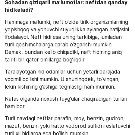
Sohadan qiziqarli ma’lumotlar: neftdan qanday 
hid keladi?
Hammaga ma’lumki, neft o’zida tirik organizmlarning 
yopishqoq va yonuvchi suyuqlikka aylangan natijasini 
ifodalaydi. Neft hidi esa uning tarkibiga, jumladan 
turli qo’shimchalarga qarab o’zgarishi mumkin. 
Demak, bundan kelib chiqadiki, neft hidining aniq 
ta’rifi bir qator omillarga bog’liqdir.
Taralayotgan hid odamlar uchun yetarli darajada 
yoqimli bo’lishi mumkin. U shuningdek, to’yingan, 
lekin kishining g’ashiga tegmasligi ham mumkin.
Nafas olganda noxush tuyg’ular chaqiradigan turlari 
ham bor.
Turli navdagi neftlar parafin, moy, benzin, gudron, 
mazut, benzin yoki hatto vodorod sulfidni eslatuvchi 
turli xil hidlarga ega bo’lishi mumkin.