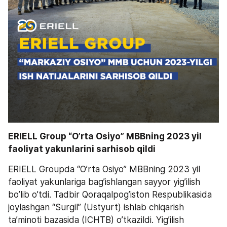
ERIELL Group “O’rta Osiyo” MBBning 2023 yil 
faoliyat yakunlarini sarhisob qildi
ERIELL Groupda “O’rta Osiyo” MBBning 2023 yil 
faoliyat yakunlariga bag’ishlangan sayyor yig’ilish 
bo’lib o’tdi. Tadbir Qoraqalpog’iston Respublikasida 
joylashgan “Surgil” (Ustyurt) ishlab chiqarish 
ta’minoti bazasida (ICHTB) o’tkazildi. Yig’ilish 