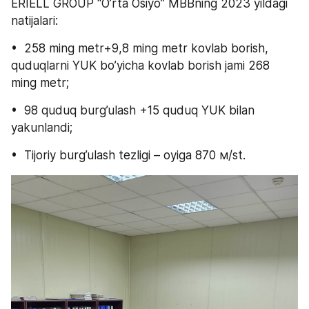
ERIELL GROUP “O’rta Osiyo” MBBning 2023 yildagi 
natijalari:
•  258 ming metr+9,8 ming metr kovlab borish, 
quduqlarni YUK bo’yicha kovlab borish jami 268 
ming metr;
•  98 quduq burg’ulash +15 quduq YUK bilan 
yakunlandi;
•  Tijoriy burg’ulash tezligi – oyiga 870 м/st.