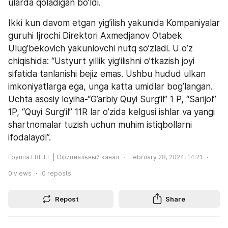
ularda qoladigan bo’ldi.
Ikki kun davom etgan yig’ilish yakunida Kompaniyalar 
guruhi Ijrochi Direktori Axmedjanov Otabek 
Ulug’bekovich yakunlovchi nutq so’zladi. U o’z 
chiqishida: “Ustyurt yillik yig’ilishni o’tkazish joyi 
sifatida tanlanishi bejiz emas. Ushbu hudud ulkan 
imkoniyatlarga ega, unga katta umidlar bog’langan.  
Uchta asosiy loyiha-“G’arbiy Quyi Surg’il” 1 P, “Sarijol” 
1P, “Quyi Surg’il” 11R lar o’zida kelgusi ishlar va yangi 
shartnomalar tuzish uchun muhim istiqbollarni 
ifodalaydi”.
Группа ERIELL | Официальный канал
February 28, 2024, 14:21
0
views
0
reposts
Repost
Share