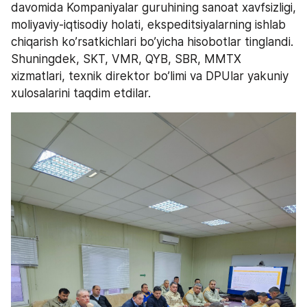
davomida Kompaniyalar guruhining sanoat xavfsizligi, 
moliyaviy-iqtisodiy holati, ekspeditsiyalarning ishlab 
chiqarish ko’rsatkichlari bo’yicha hisobotlar tinglandi. 
Shuningdek, SKT, VMR, QYB, SBR, MMTX 
xizmatlari, texnik direktor bo’limi va DPUlar yakuniy 
xulosalarini taqdim etdilar.