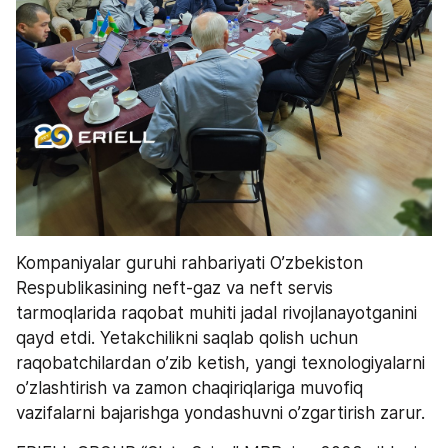
Kompaniyalar guruhi rahbariyati O’zbekiston 
Respublikasining neft-gaz va neft servis 
tarmoqlarida raqobat muhiti jadal rivojlanayotganini 
qayd etdi. Yetakchilikni saqlab qolish uchun 
raqobatchilardan o’zib ketish, yangi texnologiyalarni 
o’zlashtirish va zamon chaqiriqlariga muvofiq 
vazifalarni bajarishga yondashuvni o’zgartirish zarur.