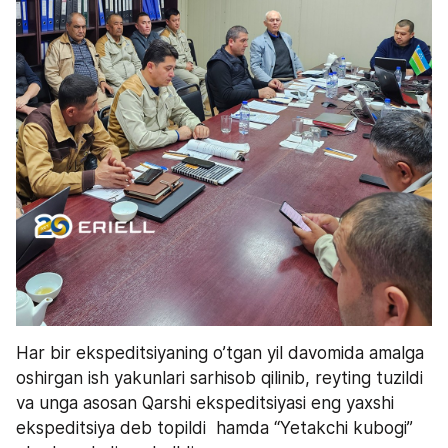
Har bir ekspeditsiyaning o’tgan yil davomida amalga 
oshirgan ish yakunlari sarhisob qilinib, reyting tuzildi 
va unga asosan Qarshi ekspeditsiyasi eng yaxshi 
ekspeditsiya deb topildi  hamda “Yetakchi kubogi” 