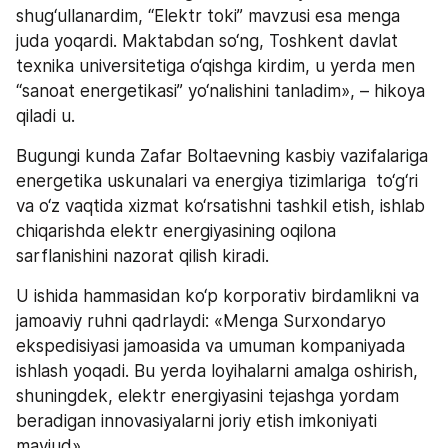
shug‘ullanardim, “Elektr toki” mavzusi esa menga 
juda yoqardi. Maktabdan so‘ng, Toshkent davlat 
texnika universitetiga o‘qishga kirdim, u yerda men 
“sanoat energetikasi” yo‘nalishini tanladim», – hikoya 
qiladi u.
Bugungi kunda Zafar Boltaevning kasbiy vazifalariga 
energetika uskunalari va energiya tizimlariga  to‘g‘ri 
va o‘z vaqtida xizmat ko‘rsatishni tashkil etish, ishlab 
chiqarishda elektr energiyasining oqilona 
sarflanishini nazorat qilish kiradi.
U ishida hammasidan ko‘p korporativ birdamlikni va 
jamoaviy ruhni qadrlaydi: «Menga Surxondaryo 
ekspedisiyasi jamoasida va umuman kompaniyada 
ishlash yoqadi. Bu yerda loyihalarni amalga oshirish, 
shuningdek, elektr energiyasini tejashga yordam 
beradigan innovasiyalarni joriy etish imkoniyati 
mavjud».