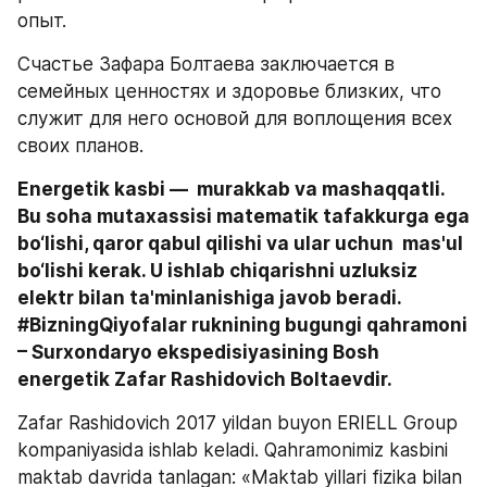
опыт. 
Счастье Зафара Болтаева заключается в 
семейных ценностях и здоровье близких, что 
служит для него основой для воплощения всех 
своих планов.
Energetik kasbi —  murakkab va mashaqqatli. 
Bu soha mutaxassisi matematik tafakkurga ega 
bo‘lishi, qaror qabul qilishi va ular uchun  mas'ul 
bo‘lishi kerak. U ishlab chiqarishni uzluksiz 
elektr bilan ta'minlanishiga javob beradi. 
#BizningQiyofalar ruknining bugungi qahramoni 
– Surxondaryo ekspedisiyasining Bosh 
energetik Zafar Rashidovich Boltaevdir.
Zafar Rashidovich 2017 yildan buyon ERIELL Group 
kompaniyasida ishlab keladi. Qahramonimiz kasbini 
maktab davrida tanlagan: «Maktab yillari fizika bilan 