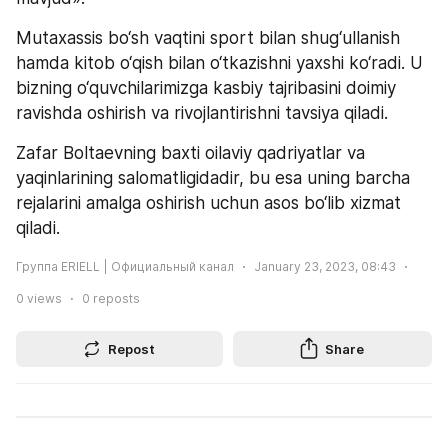
Mutaxassis bo‘sh vaqtini sport bilan shug‘ullanish 
hamda kitob o‘qish bilan o‘tkazishni yaxshi ko‘radi. U 
bizning o‘quvchilarimizga kasbiy tajribasini doimiy 
ravishda oshirish va rivojlantirishni tavsiya qiladi.
Zafar Boltaevning baxti oilaviy qadriyatlar va 
yaqinlarining salomatligidadir, bu esa uning barcha 
rejalarini amalga oshirish uchun asos bo‘lib xizmat 
qiladi.
Группа ERIELL | Официальный канал
January 23, 2023, 08:43
0
views
0
reposts
Repost
Share