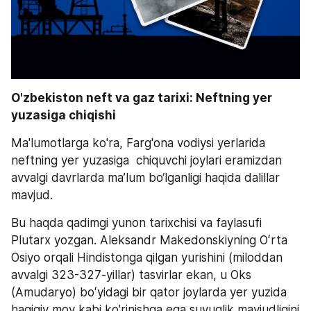
O'zbekiston neft va gaz tarixi: Neftning yer 
yuzasiga chiqishi
Ma'lumotlarga ko'ra, Farg'ona vodiysi yerlarida 
neftning yer yuzasiga  chiquvchi joylari eramizdan 
avvalgi davrlarda ma’lum bo‘lganligi haqida dalillar 
mavjud.
Bu haqda qadimgi yunon tarixchisi va faylasufi 
Plutarx yozgan. Aleksandr Makedonskiyning Oʻrta 
Osiyo orqali Hindistonga qilgan yurishini (miloddan 
avvalgi 323-327-yillar) tasvirlar ekan, u Oks 
(Amudaryo) boʻyidagi bir qator joylarda yer yuzida 
haqiqiy moy kabi ko'rinishga ega suyuqlik mavjudligini 