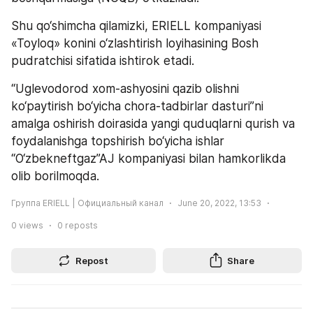
Shu qo‘shimcha qilamizki, ERIELL kompaniyasi 
«Toyloq» konini o‘zlashtirish loyihasining Bosh 
pudratchisi sifatida ishtirok etadi.
“Uglevodorod xom-ashyosini qazib olishni 
ko‘paytirish bo‘yicha chora-tadbirlar dasturi”ni 
amalga oshirish doirasida yangi quduqlarni qurish va 
foydalanishga topshirish bo‘yicha ishlar 
“O‘zbekneftgaz”AJ kompaniyasi bilan hamkorlikda 
olib borilmoqda.
Группа ERIELL | Официальный канал
June 20, 2022, 13:53
0
views
0
reposts
Repost
Share