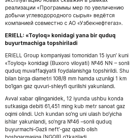
эксплуатацию новых скважин в рамках 
реализации «Программы мер по увеличению 
добычи углеводородного сырья» ведётся 
компанией совместно с АО «Узбекнефтегаз».
ERIELL: «Toyloq» konidagi yana bir quduq 
buyurtmachiga topshiriladi 
ERIELL Group kompaniyasi tomonidan 15 iyun' kuni 
«Toyloq» konidagi (Buxoro viloyati) №46 NN – sonli 
quduq muvaffaqiyatli foydalanishga topshirildi. Shu 
bilan birga diametri 108/8 mm hamda uzunligi 1 km 
bo‘lgan gaz quvuri-shleyfi qurilishi yakunlandi.
Avval xabar qilinganidek, 12 iyunda ushbu konda 
sutkasiga debiti 61,451 ming kub metr sanoat gaz 
oqimi olindi. Uch kundan so‘ng uni ulash bo‘yicha 
ishlar yakunlandi, so‘ngra №46 –sonli quduq 
buyurmachi-Gazli neft'-gaz qazib olish 
boshqarmasiga (NGQB) o‘tkaziladi.