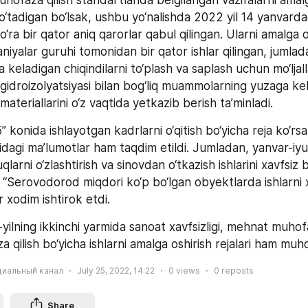
hofaza qilish standartlarida belgilangan vazifalarni amalg
 o‘tadigan bo‘lsak, ushbu yo‘nalishda 2022 yil 14 yanvardag
a bir qator aniq qarorlar qabul qilingan. Ularni amalga os
iyalar guruhi tomonidan bir qator ishlar qilingan, jumladan
a keladigan chiqindilarni to‘plash va saplash uchun mo‘ljal
gidroizolyatsiyasi bilan bog‘liq muammolarning yuzaga kel
materiallarini o‘z vaqtida yetkazib berish ta’minladi.
” konida ishlayotgan kadrlarni o‘qitish bo‘yicha reja ko‘rsat
risidagi ma’lumotlar ham taqdim etildi. Jumladan, yanvar-iyun
arni o‘zlashtirish va sinovdan o‘tkazish ishlarini xavfsiz b
“Serovodorod miqdori ko‘p bo‘lgan obyektlarda ishlarni xa
 xodim ishtirok etdi.
-yilning ikkinchi yarmida sanoat xavfsizligi, mehnat muhof
 qilish bo‘yicha ishlarni amalga oshirish rejalari ham muho
циальный канал
July 25, 2022, 14:22
0
views
0
reposts
Share