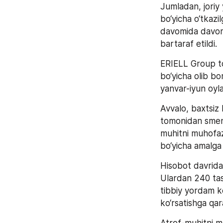
Jumladan, joriy 
bo‘yicha o‘tkazil
davomida davomida
bartaraf etildi.
ERIELL Group to
bo‘yicha olib bor
yanvar-iyun oyl
Avvalo, baxtsiz 
tomonidan smena 
muhitni muhofaza
bo‘yicha amalga o
Hisobot davrida 
Ulardan 240 tasi
tibbiy yordam ko
ko‘rsatishga qara