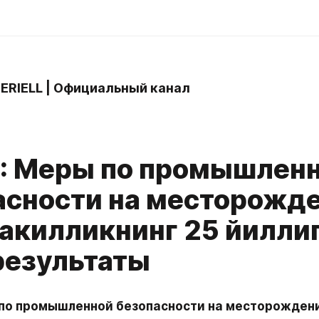
 ERIELL | Официальный канал
L: Меры по промышлен
асности на месторожд
акилликнинг 25 йилли
результаты
 по промышленной безопасности на месторождени