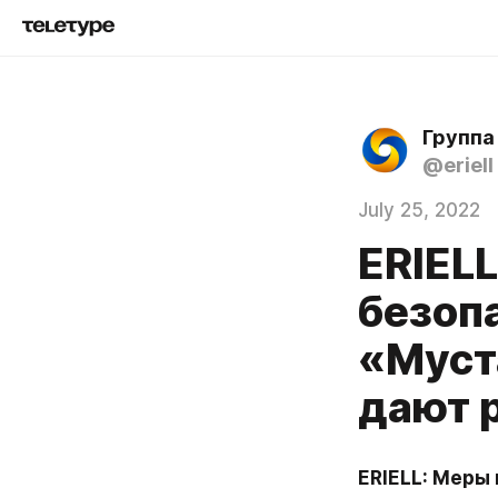
Группа
@eriell
July 25, 2022
ERIEL
безоп
«Муст
дают 
ERIELL: Меры