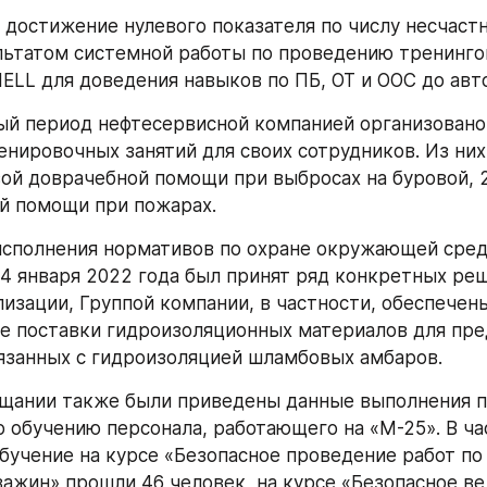
 достижение нулевого показателя по числу несчастн
льтатом системной работы по проведению тренингов
IELL для доведения навыков по ПБ, ОТ и ООС до авт
ный период нефтесервисной компанией организовано
енировочных занятий для своих сотрудников. Из них 
ой доврачебной помощи при выбросах на буровой, 21
й помощи при пожарах.
исполнения нормативов по охране окружающей среды
14 января 2022 года был принят ряд конкретных реше
лизации, Группой компании, в частности, обеспечены
 поставки гидроизоляционных материалов для пре
язанных с гидроизоляцией шламбовых амбаров. 
ещании также были приведены данные выполнения п
о обучению персонала, работающего на «М-25». В час
бучение на курсе «Безопасное проведение работ по 
ажин» прошли 46 человек, на курсе «Безопасное ве