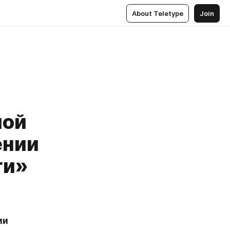
About Teletype
Join
ной
ении
ги»
и 