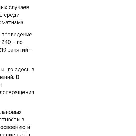
ых случаев 
 среди 
оматизма.
 проведение 
240 – по 
0 занятий – 
, то здесь в 
ний. В 
 
дотвращения 
лановых 
тности в 
освоению и 
дение работ 