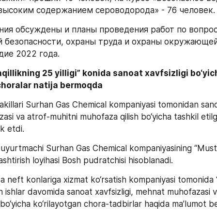
 высоким содержанием сероводорода» - 76 человек.
ния обсуждены и планы проведения работ по вопрос
безопасности, охраны труда и охраны окружающей 
дие 2022 года.
illikning 25 yilligi” konida sanoat xavfsizligi bo‘yic
choralar natija bermoqda
killari Surhan Gas Chemical kompaniyasi tomonidan sanoat
si va atrof-muhitni muhofaza qilish bo‘yicha tashkil etil
ok etdi.
yurtmachi Surhan Gas Chemical kompaniyasining “Mustaq
‘zlashtirish loyihasi Bosh pudratchisi hisoblanadi.
da neft konlariga xizmat ko‘rsatish kompaniyasi tomonida
n ishlar davomida sanoat xavfsizligi, mehnat muhofazasi v
bo‘yicha ko‘rilayotgan chora-tadbirlar haqida ma’lumot ber