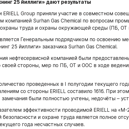
нинг 25 йиллиги» дают результаты
 ERIELL Group приняли участие в совместном совещ
м компанией Surhan Gas Chemical по вопросам пром
 охраны труда и охраны окружающей среды (ПБ, ОТ и
является Генеральным подрядчиком по освоению ме
инг 25 йиллиги» заказчика Surhan Gas Chemical.
ния нефтесервисной компанией были предоставлены
 своей стороны, мер по ПБ, ОТ и ООС в ходе ведения
количество проведенных в I полугодии текущего года
лениям со стороны ERIELL составило 1616. При этом,
 замечания были полностью учтены, недочёты – ус
зателем эффективности проводимой ERIELL на «М-2
безопасности и охране труда является полное отсут
екущего года несчастных случаев.