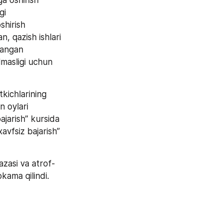
a oshirish 
i 
hirish 
, qazish ishlari 
langan 
masligi uchun 
kichlarining 
 oylari 
ajarish” kursida 
vfsiz bajarish” 
azasi va atrof-
kama qilindi.