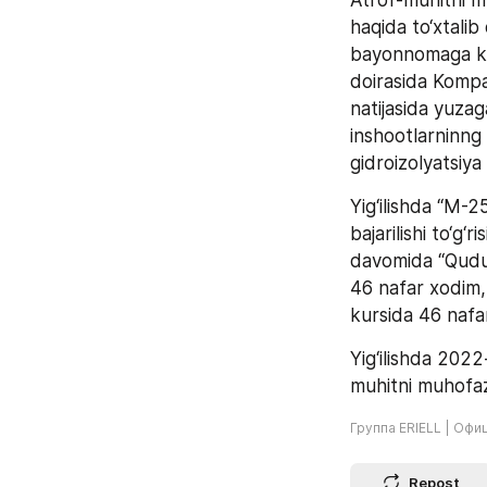
Atrof-muhitni mu
haqida to‘xtalib
bayonnomaga ko‘r
doirasida Kompan
natijasida yuzag
inshootlarninng 
gidroizolyatsiya 
Yig‘ilishda “M-25
bajarilishi to‘g‘
davomida “Quduql
46 nafar xodim, 
kursida 46 nafar
Yig‘ilishda 2022
muhitni muhofaza
Группа ERIELL | Офи
Repost