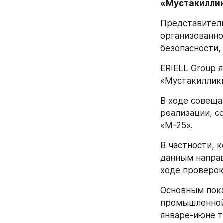
«Мустакиллик
Представители
организованно
безопасности,
ERIELL Group 
«Мустакилликн
В ходе совеща
реализации, со
«М-25».  
В частности, 
данным направ
ходе проверок
Основным пока
промышленной 
январе-июне т