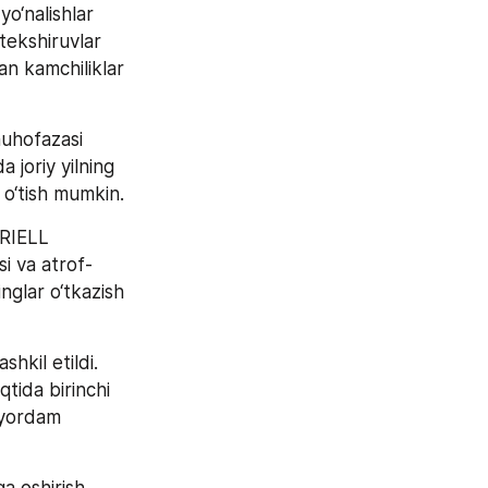
‘nalishlar 
tekshiruvlar 
an kamchiliklar 
uhofazasi 
 joriy yilning 
 o‘tish mumkin.
RIELL 
i va atrof-
nglar o‘tkazish 
kil etildi. 
tida birinchi 
 yordam 