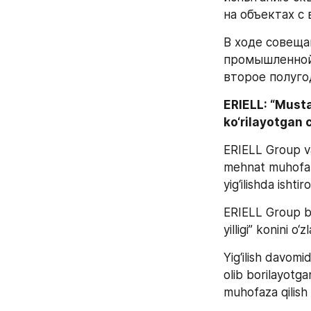
на объектах с
В ходе совеща
промышленной 
второе полуго
ERIELL: “Mustaq
ko‘rilayotgan 
ERIELL Group va
mehnat muhofaza
yig‘ilishda ishtir
ERIELL Group bu
yilligi” konini o
Yig‘ilish davomi
olib borilayotga
muhofaza qilish 