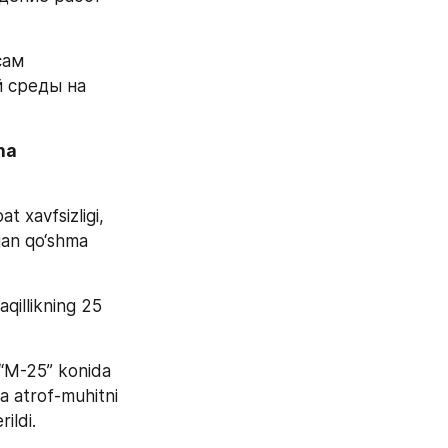
ам 
среды на 
ha 
 xavfsizligi, 
gan qo‘shma 
illikning 25 
 “M-25” konida 
a atrof-muhitni 
ildi.