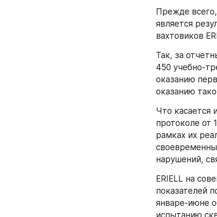
Прежде всего,
является резу
вахтовиков ER
Так, за отчет
450 учебно-тр
оказанию перв
оказанию тако
Что касается 
протоколе от 
рамках их реа
своевременные
нарушений, св
ERIELL на сов
показателей п
январе-июне о
испытанию скв