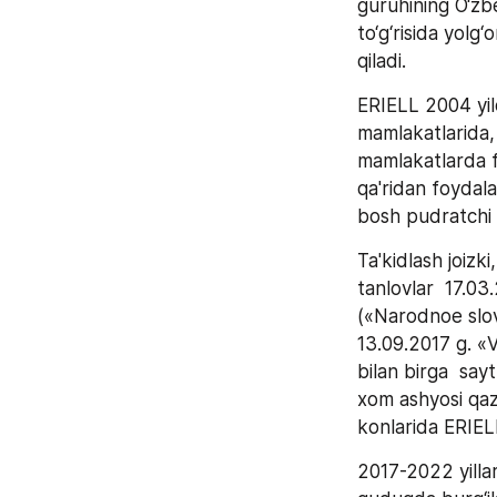
guruhining O‘zbe
to‘g‘risida yolg
qiladi.
ERIELL 2004 yil
mamlakatlarida,
mamlakatlarda f
qa'ridan foydala
bosh pudratchi s
Ta'kidlash joizki
tanlovlar  17.03
(«Narodnoe slov
13.09.2017 g. «
bilan birga  sa
xom ashyosi qazi
konlarida ERIELL
2017-2022 yilla