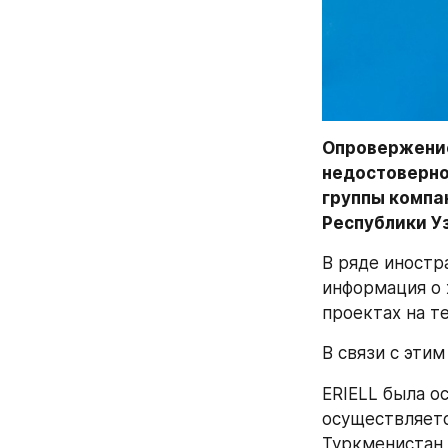
Опровержение
недостоверно
группы компан
Республики У
В ряде иностр
информация о 
проектах на т
В связи с эти
ERIELL была о
осуществляетс
Туркменистан,