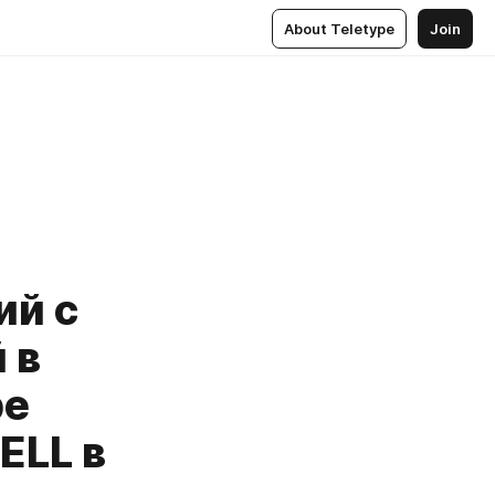
About Teletype
Join
ий с
 в
ре
ELL в