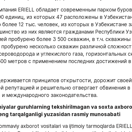
мпания ERIELL обладает современным парком буров
90 единиц, из которых 47 расположены в Узбекистане
более 12 тыс. человек, из которых в Узбекистане за
шинство из них являются гражданами Республики Узб
ей пробурено более 3 500 скважин, в т.ч. скважины 
е пробурено несколько скважин различной сложност
ероводорода и углекислого газа, горизонтальных с
500 метров с применением последних достижений в 
ерживается принципов открытости, дорожит своей 
 репутацией и решительно отвергает обвинения в 
 и международного законодательства.
yalar guruhlarning tekshirilmagan va soxta axborot 
eng tarqalganligi yuzasidan rasmiy munosabati
y ommaviy axborot vositalari va ijtimoiy tarmoqlarda ERIEL