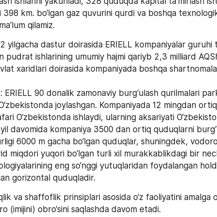
sh ishlarini yakunladi, 328 quduqda kapital ta'mirlash ishl
igi 398 km. bo‘lgan gaz quvurini qurdi va boshqa texnologik
ma'lum qilamiz.
2 yilgacha dastur doirasida ERIELL kompaniyalar guruhi 
n pudrat ishlarining umumiy hajmi qariyb 2,3 milliard AQSh 
Davlat xaridlari doirasida kompaniyada boshqa shartnomal
 ERIELL 90 donalik zamonaviy burg‘ulash qurilmalari park
O‘zbekistonda joylashgan. Kompaniyada 12 mingdan ortiq ki
ari O‘zbekistonda ishlaydi, ularning aksariyati O‘zbekisto
9 yil davomida kompaniya 3500 dan ortiq quduqlarni burg‘u
rligi 6000 m gacha bo‘lgan quduqlar, shuningdek, vodorod 
d miqdori yuqori bo‘lgan turli xil murakkablikdagi bir nec
logiyalarining eng so‘nggi yutuqlaridan foydalangan hold
an gorizontal quduqladir.
k va shaffoflik prinsiplari asosida o‘z faoliyatini amalga o
 (imijini) obro‘sini saqlashda davom etadi.