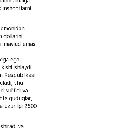
arini amalga 
 inshootlarni 
tomonidan 
dollarini 
ar mavjud emas. 
iga ega, 
shi ishlaydi, 
n Respublikasi 
ladi, shu 
sul'fidi va 
hta quduqlar, 
a uzunligi 2500 
shiradi va 