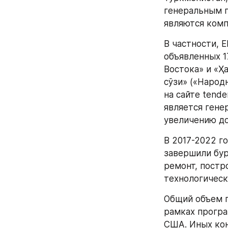
генеральным п
являются комп
В частности, 
объявленных 17
Востока» и «Ҳа
сўзи» («Народн
на сайте tend
является гене
увеличению до
В 2017-2022 г
завершили бур
ремонт, постр
технологическ
Общий объем п
рамках програ
США. Иных кон