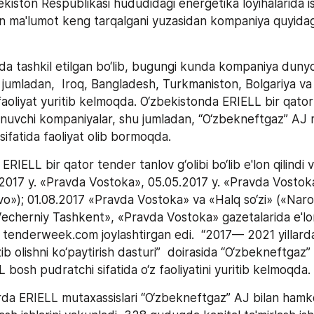
kiston Respublikasi hududidagi energetika loyihalarida ish
‘on ma'lumot keng tarqalgani yuzasidan kompaniya quyidagi
da tashkil etilgan bo‘lib, bugungi kunda kompaniya dunyon
 jumladan,  Iroq, Bangladesh, Turkmaniston, Bolgariya va
aoliyat yuritib kelmoqda. O‘zbekistonda ERIELL bir qator 
nuvchi kompaniyalar, shu jumladan, “O‘zbekneftgaz” AJ mi
ifatida faoliyat olib bormoqda. 
, ERIELL bir qator tender tanlov g‘olibi bo‘lib e'lon qilindi
.2017 y. «Pravda Vostoka», 05.05.2017 y. «Pravda Vostoka»
o»); 01.08.2017 «Pravda Vostoka» va «Halq so‘zi» («Naro
Vecherniy Tashkent», «Pravda Vostoka» gazetalarida e'lon 
yt tenderweek.com joylashtirgan edi.  “2017— 2021 yillar
b olishni ko‘paytirish dasturi”  doirasida “O‘zbekneftgaz” A
 bosh pudratchi sifatida o‘z faoliyatini yuritib kelmoqda. 
rda ERIELL mutaxassislari “O‘zbekneftgaz” AJ bilan hamko