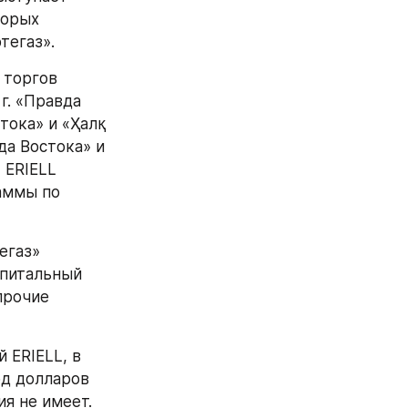
орых 
тегаз».
торгов 
г. «Правда 
тока» и «Ҳалқ 
да Востока» и 
ERIELL 
ммы по 
газ» 
питальный 
рочие 
ERIELL, в 
д долларов 
я не имеет.