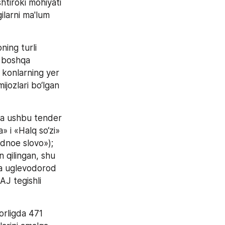
tiroki mohiyati 
larni ma'lum 
ing turli 
 boshqa 
konlarning yer 
jozlari bo‘lgan 
 va ushbu tender 
 i «Halq so‘zi» 
dnoe slovo»); 
qilingan, shu 
da uglevodorod 
J tegishli 
 
rligda 471 