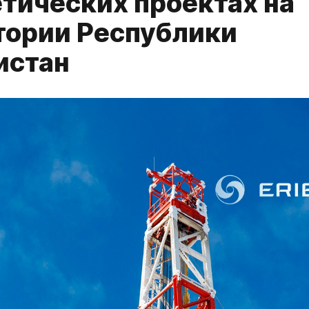
етических проектах на
тории Республики
истан