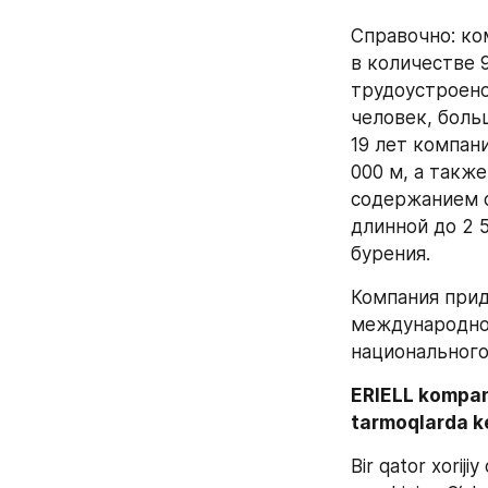
Справочно: ко
в количестве 
трудоустроено 
человек, боль
19 лет компани
000 м, а такж
содержанием с
длинной до 2 
бурения.
Компания прид
международной
национального
ERIELL kompani
tarmoqlarda k
Bir qator xoriji