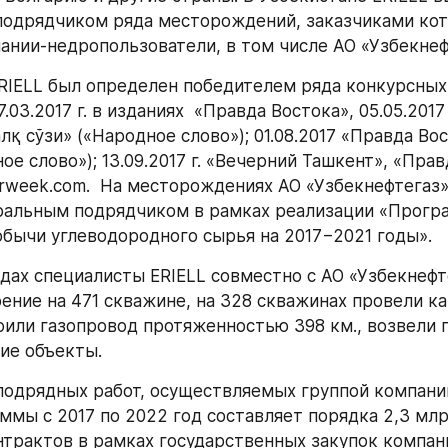
одрядчиком ряда месторождений, заказчиками кот
ании-недропользователи, в том числе АО «Узбекнеф
ERIELL был определен победителем ряда конкурсных 
.03.2017 г. в изданиях  «Правда Востока», 05.05.2017 
лқ сўзи» («Народное слово»); 01.08.2017 «Правда Вос
ое слово»); 13.09.2017 г. «Вечерний Ташкент», «Прав
erweek.com.  На месторождениях АО «Узбекнефтегаз» 
ральным подрядчиком в рамках реализации «Програ
бычи углеводородного сырья на 2017−2021 годы».
одах специалисты ERIELL совместно с АО «Узбекнефте
ение на 471 скважине, на 328 скважинах провели ка
оили газопровод протяженностью 398 км., возвели п
ие объекты.
одрядных работ, осуществляемых группой компаний 
ммы с 2017 по 2022 год составляет порядка 2,3 млр
трактов в рамках государственных закупок компани