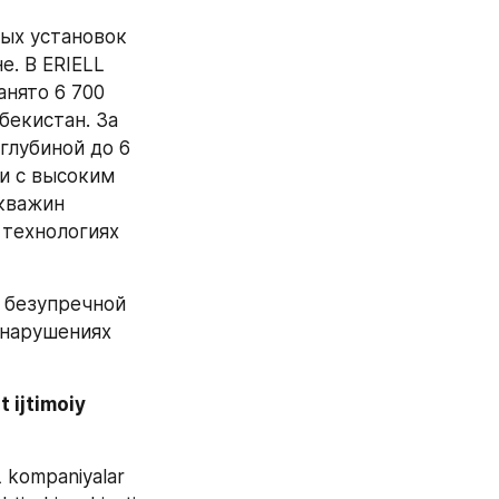
ых установок 
. В ERIELL 
нято 6 700 
екистан. За 
глубиной до 6 
и с высоким 
кважин 
технологиях 
безупречной 
нарушениях 
ijtimoiy 
L kompaniyalar 