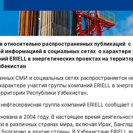
 относительно распространенных публикаций  с 
й информацией в социальных сетях  о характере 
ий ERIELL в энергетических проектах на террито
збекистан
анных СМИ и социальных сетях распространяется н
характере участия группы компаний ERIELL в энерге
ерритории Республики Узбекистан.
м нефтесервисная группа компаний ERIELL сообщает
снована в 2004 году. В настоящее время деятельност
я в различных странах мира, включая Ирак, Банглад
 Болгарию и другие страны. В Узбекистане ERIELL в