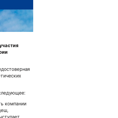
участия 
рии 
едостоверная 
тических 
 следующее:
ь компании 
еш, 
ыступает 