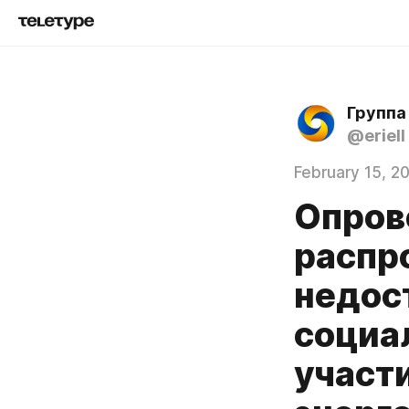
Группа
@eriell
February 15, 2
Опров
распр
недос
социа
участи