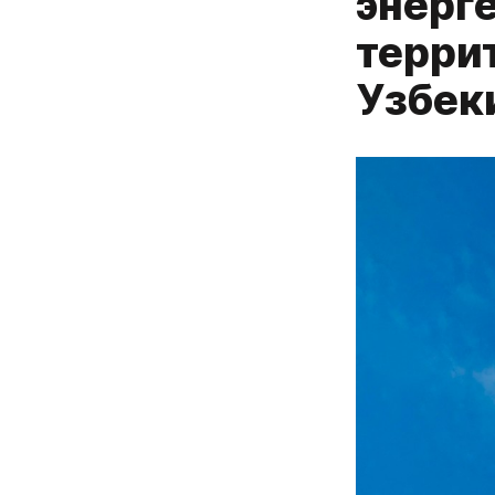
энерг
терри
Узбек