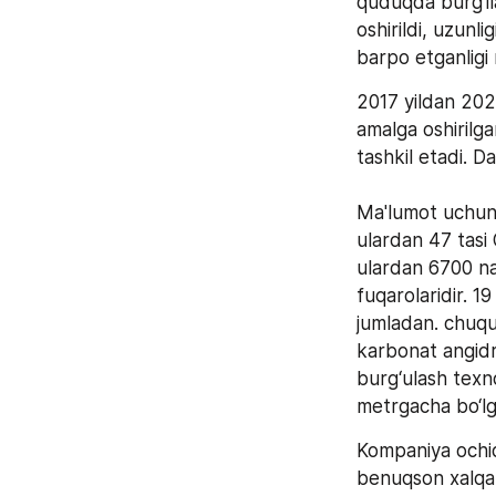
quduqda burg‘ila
oshirildi, uzunl
barpo etganligi 
2017 yildan 202
amalga oshirilga
tashkil etadi. 
Ma'lumot uchun:
ulardan 47 tasi 
ulardan 6700 naf
fuqarolaridir. 1
jumladan. chuqu
karbonat angidri
burg‘ulash texno
metrgacha bo‘lg
Kompaniya ochiqli
benuqson xalqaro