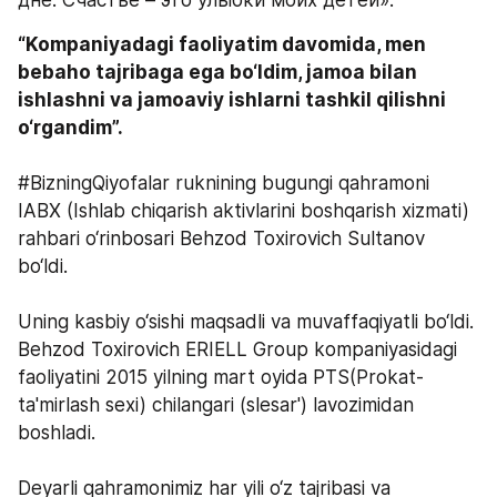
дне. Счастье – это улыбки моих детей».
“Kompaniyadagi faoliyatim davomida, men 
bebaho tajribaga ega bo‘ldim, jamoa bilan 
ishlashni va jamoaviy ishlarni tashkil qilishni 
o‘rgandim”.
#BizningQiyofalar ruknining bugungi qahramoni  
IABX (Ishlab chiqarish aktivlarini boshqarish xizmati) 
rahbari o‘rinbosari Behzod Toxirovich Sultanov 
bo‘ldi.
Uning kasbiy o‘sishi maqsadli va muvaffaqiyatli bo‘ldi. 
Behzod Toxirovich ERIELL Group kompaniyasidagi 
faoliyatini 2015 yilning mart oyida PTS(Prokat-
ta'mirlash sexi) chilangari (slesar') lavozimidan 
boshladi.
Deyarli qahramonimiz har yili o‘z tajribasi va 