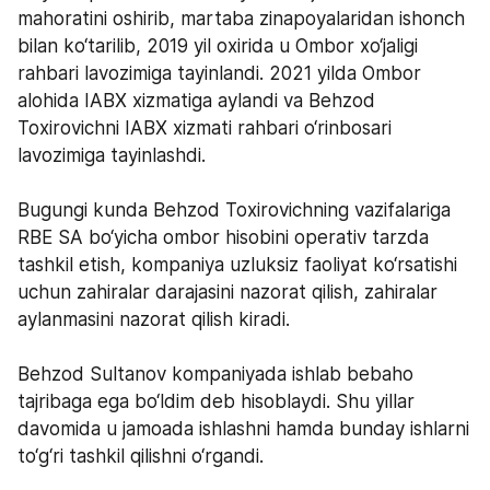
mahoratini oshirib, martaba zinapoyalaridan ishonch 
bilan ko‘tarilib, 2019 yil oxirida u Ombor xo‘jaligi 
rahbari lavozimiga tayinlandi. 2021 yilda Ombor 
alohida IABX xizmatiga aylandi va Behzod 
Toxirovichni IABX xizmati rahbari o‘rinbosari 
lavozimiga tayinlashdi.
Bugungi kunda Behzod Toxirovichning vazifalariga   
RBE SA bo‘yicha ombor hisobini operativ tarzda 
tashkil etish, kompaniya uzluksiz faoliyat ko‘rsatishi 
uchun zahiralar darajasini nazorat qilish, zahiralar 
aylanmasini nazorat qilish kiradi.
Behzod Sultanov kompaniyada ishlab bebaho 
tajribaga ega bo‘ldim deb hisoblaydi. Shu yillar 
davomida u jamoada ishlashni hamda bunday ishlarni 
to‘g‘ri tashkil qilishni o‘rgandi.