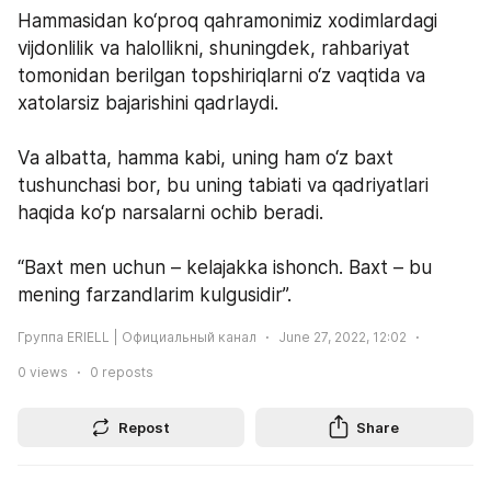
Hammasidan ko‘proq qahramonimiz xodimlardagi 
vijdonlilik va halollikni, shuningdek, rahbariyat 
tomonidan berilgan topshiriqlarni o‘z vaqtida va 
xatolarsiz bajarishini qadrlaydi.
Va albatta, hamma kabi, uning ham o‘z baxt 
tushunchasi bor, bu uning tabiati va qadriyatlari 
haqida ko‘p narsalarni ochib beradi.
“Baxt men uchun – kelajakka ishonch. Baxt – bu 
mening farzandlarim kulgusidir”.
Группа ERIELL | Официальный канал
June 27, 2022, 12:02
0
views
0
reposts
Repost
Share