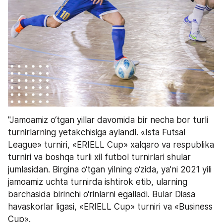
"Jamoamiz o‘tgan yillar davomida bir necha bor turli 
turnirlarning yetakchisiga aylandi. «Ista Futsal 
League» turniri, «ERIELL Cup» xalqaro va respublika 
turniri va boshqa turli xil futbol turnirlari shular 
jumlasidan. Birgina o‘tgan yilning o‘zida, ya'ni 2021 yili 
jamoamiz uchta turnirda ishtirok etib, ularning 
barchasida birinchi o‘rinlarni egalladi. Bular Diasa 
havaskorlar ligasi, «ERIELL Cup» turniri va «Business 
Cup».