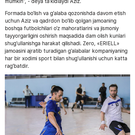
mumkin", - deya ta'kidlaydi Aziz.
Formada bo‘lish va g‘alaba qozonishda davom etish 
uchun Aziz va qadrdon bo‘lib qolgan jamoaning 
boshqa futbolchilari o‘z mahoratlarini va jismoniy 
tayyorgarligini oshirish maqsadida dam olish kunlari 
shug‘ullanishga harakat qilishadi. Zero, «ERIELL» 
jamoasini ajratib turadigan g‘alabalar kompaniyaning 
har bir xodimi sport bilan shug‘ullanishi uchun katta 
rag‘batdir.