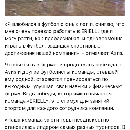
«Я влюбился в футбол с юных лет и, считаю, что 
мне очень повезло работать в ERIELL, где я 
могу расти, как профессионал, и одновременно 
играть в футбол, защищая спортивные 
достижения нашей компании», - отмечает Азиз. 
Чтобы быть в форме  и продолжать побеждать, 
Азиз и другие футболисты команды, ставшей 
ему родной, стараются тренироваться по 
выходным, улучшая  свои навыки и физическую 
форму. Ведь победы, которыми отличается 
команда «ERIELL», это стимул для занятий 
спортом для каждого сотрудника компании.
«Наша команда за эти годы неоднократно 
становилась лидером самых разных турниров. В 