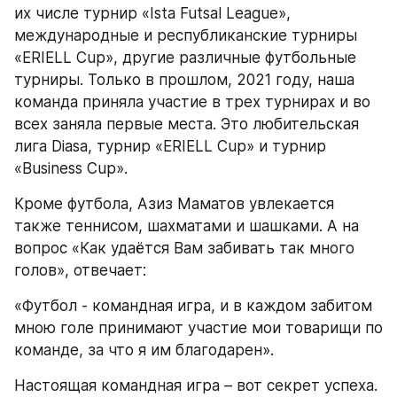
их числе турнир «Ista Futsal League», 
международные и республиканские турниры 
«ERIELL Cup», другие различные футбольные 
турниры. Только в прошлом, 2021 году, наша 
команда приняла участие в трех турнирах и во 
всех заняла первые места. Это любительская 
лига Diasa, турнир «ERIELL Cup» и турнир 
«Business Cup».
Кроме футбола, Азиз Маматов увлекается 
также теннисом, шахматами и шашками. А на 
вопрос «Как удаётся Вам забивать так много 
голов», отвечает: 
«Футбол - командная игра, и в каждом забитом 
мною голе принимают участие мои товарищи по 
команде, за что я им благодарен».
Настоящая командная игра – вот секрет успеха. 