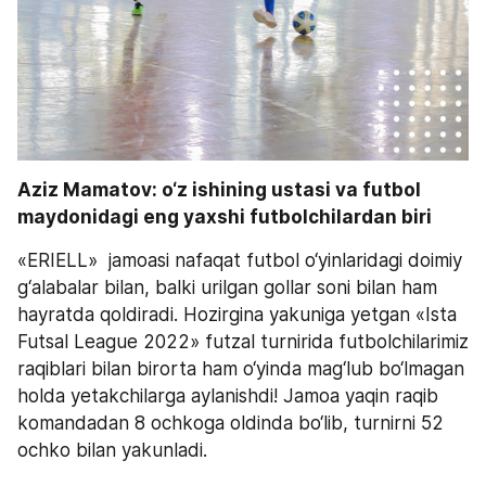
Aziz Mamatov: o‘z ishining ustasi va futbol 
maydonidagi eng yaxshi futbolchilardan biri
«ERIELL»  jamoasi nafaqat futbol o‘yinlaridagi doimiy 
g‘alabalar bilan, balki urilgan gollar soni bilan ham 
hayratda qoldiradi. Hozirgina yakuniga yetgan «Ista 
Futsal League 2022» futzal turnirida futbolchilarimiz 
raqiblari bilan birorta ham o‘yinda mag‘lub bo‘lmagan 
holda yetakchilarga aylanishdi! Jamoa yaqin raqib 
komandadan 8 ochkoga oldinda bo‘lib, turnirni 52 
ochko bilan yakunladi.