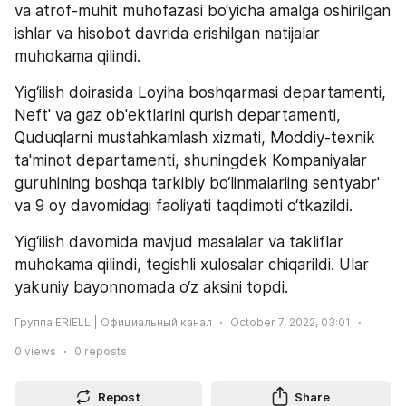
va atrof-muhit muhofazasi bo‘yicha amalga oshirilgan 
ishlar va hisobot davrida erishilgan natijalar 
muhokama qilindi.
Yig‘ilish doirasida Loyiha boshqarmasi departamenti, 
Neft' va gaz ob'ektlarini qurish departamenti, 
Quduqlarni mustahkamlash xizmati, Moddiy-texnik 
ta'minot departamenti, shuningdek Kompaniyalar 
guruhining boshqa tarkibiy bo‘linmalariing sentyabr' 
va 9 oy davomidagi faoliyati taqdimoti o‘tkazildi.
Yig‘ilish davomida mavjud masalalar va takliflar 
muhokama qilindi, tegishli xulosalar chiqarildi. Ular 
yakuniy bayonnomada o‘z aksini topdi.
Группа ERIELL | Официальный канал
October 7, 2022, 03:01
0
views
0
reposts
Repost
Share