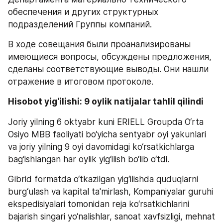
обеспечения и других структурных 
подразделений Группы компаний.
В ходе совещания были проанализированы 
имеющиеся вопросы, обсуждены предложения, 
сделаны соответствующие выводы. Они нашли 
отражение в итоговом протоколе.
Hisobot yig‘ilishi: 9 oylik natijalar tahlil qilindi
Joriy yilning 6 oktyabr kuni ERIELL Groupda O‘rta 
Osiyo MBB faoliyati bo‘yicha sentyabr oyi yakunlari 
va joriy yilning 9 oyi davomidagi ko‘rsatkichlarga 
bag‘ishlangan har oylik yig‘ilish bo‘lib o‘tdi.
Gibrid formatda o‘tkazilgan yig‘ilishda quduqlarni 
burg‘ulash va kapital ta'mirlash, Kompaniyalar guruhi 
ekspedisiyalari tomonidan reja ko‘rsatkichlarini 
bajarish singari yo‘nalishlar, sanoat xavfsizligi, mehnat 