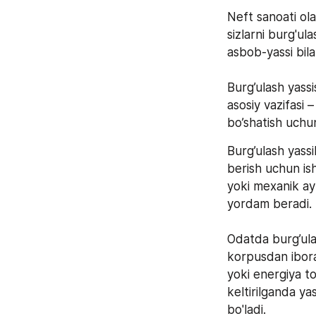
Neft sanoati ol
sizlarni burg'ula
asbob-yassi bila
Burg’ulash yassi
asosiy vazifasi 
bo’shatish uchun
Burg’ulash yassi
berish uchun ishl
yoki mexanik ayl
yordam beradi. 
Odatda burg’ulas
korpusdan iborat
yoki energiya to
keltirilganda yas
bo'ladi.  