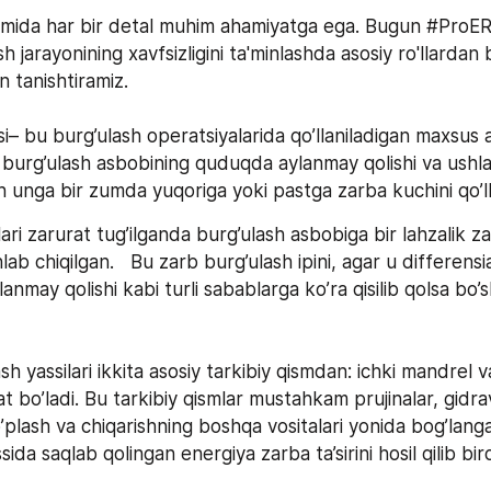
amida har bir detal muhim ahamiyatga ega. Bugun #ProER
sh jarayonining xavfsizligini ta'minlashda asosiy ro'llardan b
n tanishtiramiz.  
si– bu burg’ulash operatsiyalarida qo’llaniladigan maxsus 
– burg’ulash asbobining quduqda aylanmay qolishi va ushl
 unga bir zumda yuqoriga yoki pastga zarba kuchini qo’lla
lari zarurat tug’ilganda burg’ulash asbobiga bir lahzalik za
ab chiqilgan.   Bu zarb burg’ulash ipini, agar u differensia
anmay qolishi kabi turli sabablarga ko’ra qisilib qolsa bo’s
  
h yassilari ikkita asosiy tarkibiy qismdan: ichki mandrel va
 bo’ladi. Bu tarkibiy qismlar mustahkam prujinalar, gidra
’plash va chiqarishning boshqa vositalari yonida bog’lang
sida saqlab qolingan energiya zarba ta’sirini hosil qilib bi