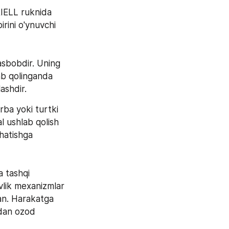
IELL ruknida 
irini o'ynuvchi 
asbobdir. Uning 
ab qolinganda 
shdir.  
rba yoki turtki 
l ushlab qolish 
hatishga 
 tashqi 
vlik mexanizmlar 
an. Harakatga 
rdan ozod 