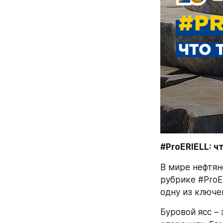
#ProERIELL: ч
В мире нефтян
рубрике #ProE
одну из ключе
Буровой ясс –