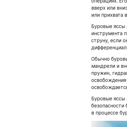
операциях. Ег
вверх или вни
или прихвата 
Буровые яссы 
инструмента п
струну, если 
дифференциаль
Обычно буровы
мандрели и вн
пружин, гидра
освобождения э
освобождается
Буровые яссы 
безопасности 
в процессе бу