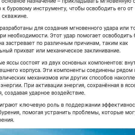
о основное назначение – прикладывать мгновенную с
з к буровому инструменту, чтобы освободить его от 
в скважине.
разработаны для создания мгновенного удара или то
ри необходимости. Этот удар помогает освободить 
она застревает по различным причинам, таким как 
ный прихват или механическое заклинивание.
е яссы состоят из двух основных компонентов: вну
ешнего корпуса. Эти компоненты соединены рядом 
влических механизмов или других способов накоплен
нергии. При активации энергия, сохранённая в яссе
, создавая ударное воздействие.
играют ключевую роль в поддержании эффективност
бурения, помогая устранить проблемы, которые могу
рения.