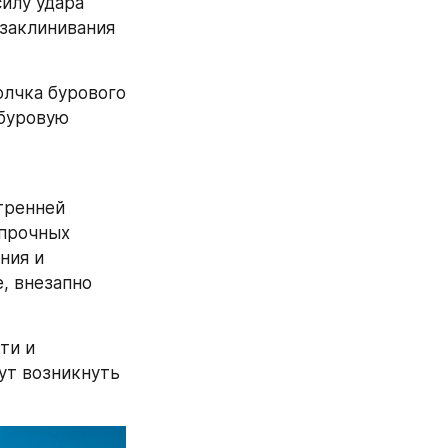
илу удара 
заклинивания 
лчка бурового 
буровую 
тренней 
прочных 
ия и 
, внезапно 
и и 
т возникнуть 