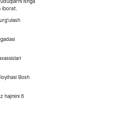
uduqlarni ishga 
iborat. 
urg‘ulash 
gadasi 
assislari 
oyihasi Bosh 
 hajmini 6 