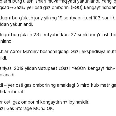
larni burg‘ulash ishlari muvaffaqiyatli yakunlandi. Yangi q
qsad-«Gazli» yer osti gaz omborini (EGO) kengaytirishdan 
uqni burg‘ulash joriy yilning 19 sentyabr kuni 103-sonli b
idan yakunlandi.
uqni burg‘ulash 23 sentyabr' kuni 37-sonli burg‘ulash bri
nlandi.
hlar Axror Ma'diev boshchiligidagi Gazli ekspedisiya mutax
ldi. 
iyasi 2019 yildan vistupaet «Gazli YeGOni kengaytirish» l
blanadi. 
i – yer osti gaz omborining amaldagi 3 mlrd kub metr gaz
hdan iborat. 
r osti gaz omborini kengaytirish» loyihasidir. 
azli Gas Storage MChJ QK.