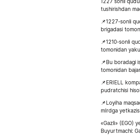
1227 sonli quduq
tushirishdan ma
📌1227-sonli qud
brigadasi tomon
📌1210-sonli qud
tomonidan yaku
📌Bu boradagi is
tomonidan bajari
📌ERIELL kompan
pudratchisi hiso
📌Loyiha maqsad
mlrdga yetkazis
«Gazli» (EGO) ye
Buyurtmachi: G