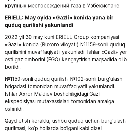
крупных месторождений газа в Узбекистане.
ERIELL: May oyida «Gazli» konida yana bir 
quduq qurilishi yakunlandi
2022 yil 30 may kuni ERIELL Group kompaniyasi 
«Gazli» konida (Buxoro viloyati) №1159-sonli quduq 
qurilishini muvaffaqiyatli yakunladi. Ishlar «Gazli» yer 
osti gaz omborini (EGO) kengaytirish maqsadida olib 
borildi. 
№1159-sonli quduq qurilishi №102-sonli burg‘ulash 
brigadasi tomonidan muvaffaqiyatli yakunlandi. 
Ishlar Axror Ma'diev boshchiligidagi Gazli 
ekspedisiyasi mutaxassislari tomonidan amalga 
oshirildi.
Qayd etish kerakki, ushbu quduq uchun burg‘ulash 
qurilmasi, ko‘p hollarda bo‘lgani kabi dizel 