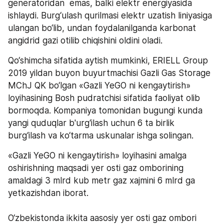
generatoridan  emas, balki elektr energiyasida 
ishlaydi. Burg‘ulash qurilmasi elektr uzatish liniyasiga 
ulangan bo‘lib, undan foydalanilganda karbonat 
angidrid gazi otilib chiqishini oldini oladi.
Qo‘shimcha sifatida aytish mumkinki, ERIELL Group   
2019 yildan buyon buyurtmachisi Gazli Gas Storage 
MChJ QK bo‘lgan «Gazli YeGO ni kengaytirish» 
loyihasining Bosh pudratchisi sifatida faoliyat olib 
bormoqda. Kompaniya tomonidan bugungi kunda 
yangi quduqlar b'urg‘ilash uchun 6 ta birlik  
burg‘ilash va ko‘tarma uskunalar ishga solingan. 
«Gazli YeGO ni kengaytirish» loyihasini amalga 
oshirishning maqsadi yer osti gaz omborining 
amaldagi 3 mlrd kub metr gaz xajmini 6 mlrd ga 
yetkazishdan iborat. 
O‘zbekistonda ikkita aasosiy yer osti gaz ombori 