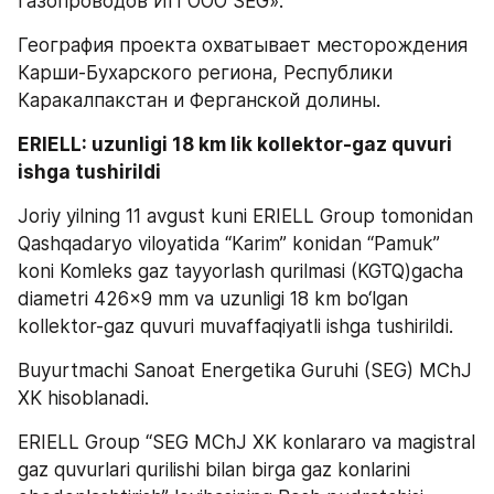
газопроводов ИП ООО SEG».
География проекта охватывает месторождения 
Карши-Бухарского региона, Республики 
Каракалпакстан и Ферганской долины.
ERIELL: uzunligi 18 km lik kollektor-gaz quvuri 
ishga tushirildi
Joriy yilning 11 avgust kuni ERIELL Group tomonidan 
Qashqadaryo viloyatida “Karim” konidan “Pamuk” 
koni Komleks gaz tayyorlash qurilmasi (KGTQ)gacha 
diametri 426x9 mm va uzunligi 18 km bo‘lgan 
kollektor-gaz quvuri muvaffaqiyatli ishga tushirildi.
Buyurtmachi Sanoat Energetika Guruhi (SEG) MChJ 
XK hisoblanadi.
ERIELL Group “SEG MChJ XK konlararo va magistral 
gaz quvurlari qurilishi bilan birga gaz konlarini 