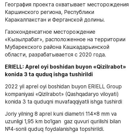
География проекта охватывает месторождения 
Каршинского региона, Республики 
Каракалпакстан и Ферганской долины.
Газоконденсатное месторождение 
«Кызылрабат», расположенное на территории 
Мубарекского района Кашкадарьинской 
области, разрабатывается с 2020 года.
ERIELL: Aprel oyi boshidan buyon «Qizilrabot» 
konida 3 ta quduq ishga tushirildi 
2022 yil aprel oyi boshidan buyon ERIELL Group 
kompaniyasi «Qizilrabot» (Qashqadaryo viloyati) 
konida 3 ta quduqni muvafaqqiyatli ishga tushirdi 
Joriy yilning 8 aprel kuni diametri 114x8 mm va 
uzunligi 1,95 km bo‘lgan  gaz quvuri qurilishi bilan 
№4-sonli quduq foydalanishga topshirildi.   