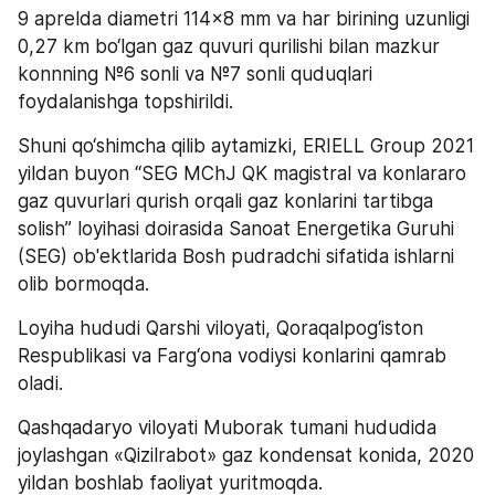
9 aprelda diametri 114x8 mm va har birining uzunligi 
0,27 km bo‘lgan gaz quvuri qurilishi bilan mazkur 
konnning №6 sonli va №7 sonli quduqlari 
foydalanishga topshirildi.  
Shuni qo‘shimcha qilib aytamizki, ERIELL Group 2021 
yildan buyon “SEG MChJ QK magistral va konlararo 
gaz quvurlari qurish orqali gaz konlarini tartibga 
solish” loyihasi doirasida Sanoat Energetika Guruhi 
(SEG) ob'ektlarida Bosh pudradchi sifatida ishlarni 
olib bormoqda.  
Loyiha hududi Qarshi viloyati, Qoraqalpog‘iston 
Respublikasi va Farg‘ona vodiysi konlarini qamrab 
oladi.  
Qashqadaryo viloyati Muborak tumani hududida 
joylashgan «Qizilrabot» gaz kondensat konida, 2020 
yildan boshlab faoliyat yuritmoqda.