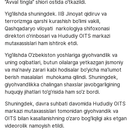
“Avval tingla” shiori ostida o‘tkazildi.
Yig‘ilishda shuningdek. IIB Jinoyat qidiruv va 
terrorizmga qarshi kurashish bo‘limi vakili, 
Qashqadaryo viloyati  narkologiya shifoxonasi 
direktori o‘rinbosari va Hududiy OITS markazi 
mutaxassislari ham ishtirok etdi.
Yig‘ilishda O‘zbekiston yoshlariga giyohvandlik va  
uning oqibatlari, butun oilalarga yetkazgan jismoniy 
va ma'naviy zarari kabi hodisalar bo‘yicha ma'lumot 
berish masalalari  muhokama qilindi. Shuningdek, 
giyohvandlikka chalingan shaxslar javobgarligining 
huquqiy jihatlari to‘g‘risida ham so‘z bordi. 
Shuningdek, davra suhbati davomida Hududiy OITS 
markazi mutaxassislari tomonidan giyohvandik va 
OITS bilan kasallanishning o‘zaro bog‘liqligi aks etgan 
videorolik namoyish etildi.