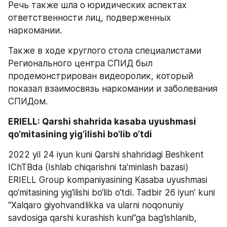
Речь также шла о юридических аспектах 
ответственности лиц, подверженных 
наркомании.
Также в ходе круглого стола специалистами 
Регионального центра СПИД был 
продемонстрирован видеоролик, который 
показал взаимосвязь наркомании и заболевания 
СПИДом.
ERIELL: Qarshi shahrida kasaba uyushmasi 
qo‘mitasining yig‘ilishi bo‘lib o‘tdi
2022 yil 24 iyun kuni Qarshi shahridagi Beshkent 
IChTBda (Ishlab chiqarishni ta'minlash bazasi) 
ERIELL Group kompaniyasining Kasaba uyushmasi 
qo‘mitasining yig‘ilishi bo‘lib o‘tdi. Tadbir 26 iyun' kuni 
“Xalqaro giyohvandlikka va ularni noqonuniy 
savdosiga qarshi kurashish kuni”ga bag‘ishlanib, 