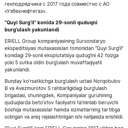
генподрядчика с 2017 года совместно с АО 
«Узбекнефтегаз».
“Quyi Surg’il” konida 29-sonli quduqni 
burg’ulash yakunlandi
ERIELL Group kompaniyasining Surxondaryo 
ekspeditsiyasi mutaxassislari tomonidan “Quyi Surg’il” 
konidagi 29-sonli eksplutatsiya qudug’ini 42 foizga 
yoki 5 sutka oldin burg’ulash muvaffaqiyatli 
yakunlandi.  
Bunday ko’rsatkichga burg’ulash ustasi Norqobulov 
B va Avezmurotov S rahbarligidagi burg’ulash 
brigadasi, shuningdek, Kompaniyalar guruhining 
quduqlarda beto’xtov faoliyatni ta’minlab beruvchi 
boshqa mutaxassislar hamda xizmatlarning tartibga 
solingan va aniq rejalashtirilgan ishi natijasida erishildi.   