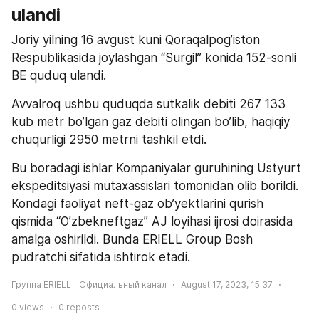
ulandi
Joriy yilning 16 avgust kuni Qoraqalpog’iston 
Respublikasida joylashgan “Surgil” konida 152-sonli 
BE quduq ulandi.
Avvalroq ushbu quduqda sutkalik debiti 267 133 
kub metr bo’lgan gaz debiti olingan bo’lib, haqiqiy 
chuqurligi 2950 metrni tashkil etdi.
Bu boradagi ishlar Kompaniyalar guruhining Ustyurt 
ekspeditsiyasi mutaxassislari tomonidan olib borildi. 
Kondagi faoliyat neft-gaz ob’yektlarini qurish 
qismida “O’zbekneftgaz” AJ loyihasi ijrosi doirasida 
amalga oshirildi. Bunda ERIELL Group Bosh 
pudratchi sifatida ishtirok etadi.
Группа ERIELL | Официальный канал
August 17, 2023, 15:37
0
views
0
reposts