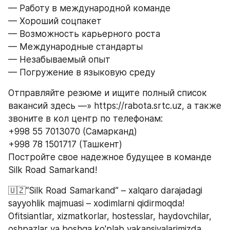
— Работу в международной команде
— Хороший соцпакет
— Возможность карьерного роста
— Международные стандарты
— Незабываемый опыт
— Погружение в языковую среду
Отправляйте резюме и ищите полный список 
вакансий здесь —» https://rabota.srtc.uz, а также 
звоните в кол центр по телефонам: 
+998 55 7013070 (Самарканд)
+998 78 1501717 (Ташкент) 
Постройте свое надежное будущее в команде 
Silk Road Samarkand!
🇺🇿“Silk Road Samarkand” – xalqaro darajadagi 
sayyohlik majmuasi – xodimlarni qidirmoqda! 
Ofitsiantlar, xizmatkorlar, hostesslar, haydovchilar, 
oshpazlar va boshqa ko'plab vakansiyalarimizda, 