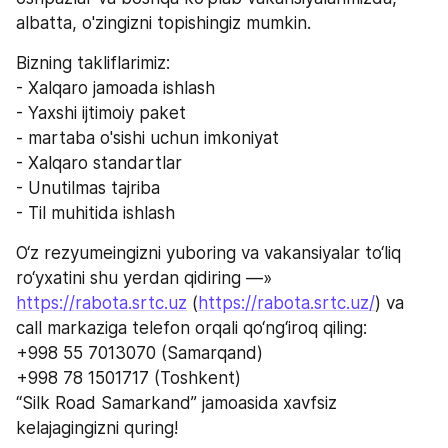
albatta, o'zingizni topishingiz mu
Bizning takliflarimiz:
- Xalqaro jamoada ishlash
- Yaxshi ijtimoiy paket
- martaba o'sishi uchun imkoniyat
- Xalqaro standartlar
- Unutilmas tajriba
- Til muhitida ishlash                                            
O‘z rezyumeingizni yuboring va vakansiyalar to‘liq 
ro‘yxatini shu yerdan qidiring —» 
https://rabota.srtc.uz
 (
https://rabota.srtc.uz/
) va 
call markaziga telefon orqali qo‘ng‘iroq qiling:
+998 55 7013070 (Samarqand)
+998 78 1501717 (Toshkent)
“Silk Road Samarkand” jamoasida xavfsiz 
kelajagingizni quring!