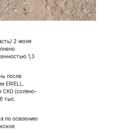
сть) 2 июня 
лнено 
енностью 1,3 
ь после 
 ERIELL. 
ле СКО (соляно-
 тыс. 
а по освоению 
кское 