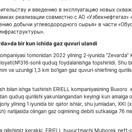
оительству и введению в эксплуатацию новых скваж
амках реализации совместно с АО «Узбекнефтегаз»
ению добычи углеводородного сырья» в части «Обус
инфраструктуры».
da»da bir kun ichida gaz quvuri ulandi
mpaniyasi tomonidan 2022 yilning 2-iyunida “Zevarda” k
oyati)№316-sonli quduq foydalanishga topshirildi. Shu bil
m va uzunligi 1,3 km bo‘lgan gaz quvuri-shlefining qurilish
sh bilan ishga tushirish ERIELL kompaniyasining Buxoro  e
an quduq qurilishi yakunlangandan keyingi kun amalga oshi
riy yilning 1 iyunida bir qator ishlar, shu jumladan, XKI (xl
ish) natijasida olingan gaz oqimining debiti sutkasiga 76 m
a qilishimiz kerakki, ERIELL buyurtmachi Muborek neft-ga