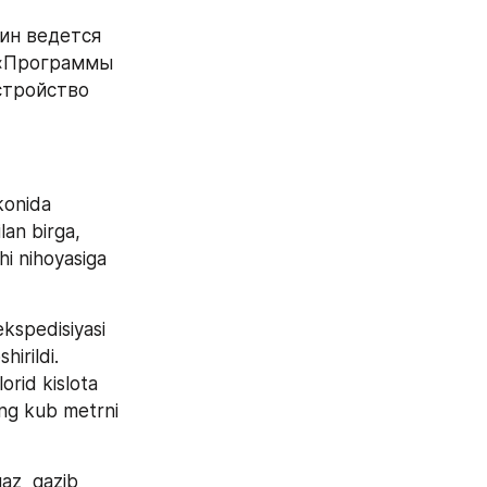
ин ведется 
 «Программы 
тройство 
onida 
an birga, 
i nihoyasiga 
kspedisiyasi 
rildi. 
orid kislota 
ing kub metrni 
z  qazib 