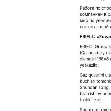
Работа по стр
компанией в р
мер по увелич
нефтегазовой 
ERIELL: «Zevar
ERIELL Group ko
(Qashqadaryo vil
diametri 168x8 m
yetkazildi.
Gaz quvurini ula
kuchlari tomonid
Shundan so‘ng, jo
bilan ishlov ber
tashkil etdi.
Shuni qo‘shimch