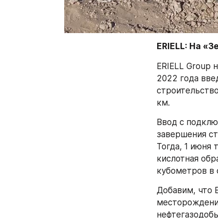
ERIELL: На «
ERIELL Group 
2022 года вве
строительство
км.
Ввод с подклю
завершения ст
Тогда, 1 июня 
кислотная обра
кубометров в 
Добавим, что 
месторождения
нефтегазодоб