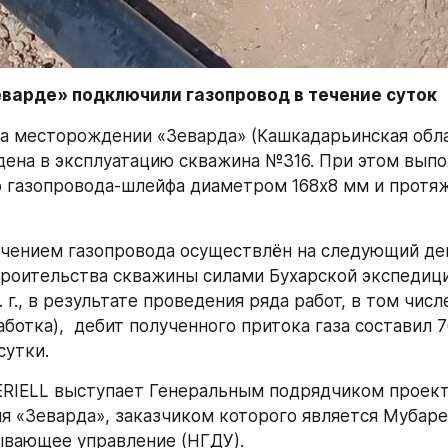
Зеварде» подключили газопровод в течение суток
на месторождении «Зеварда» (Кашкадарьинская обла
дена в эксплуатацию скважина №316. При этом выпо
 газопровода-шлейфа диаметром 168х8 мм и протяж
чением газопровода осуществлён на следующий ден
роительства скважины силами Бухарской экспедиции
т. г., в результате проведения ряда работ, в том чис
ботка),  дебит полученного притока газа составил 76
сутки.
ERIELL выступает Генеральным подрядчиком проект
 «Зеварда», заказчиком которого является Мубаре
ывающее управление (НГДУ).