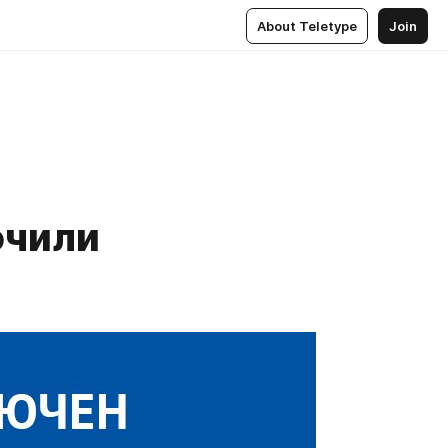
About Teletype
Join
ючили