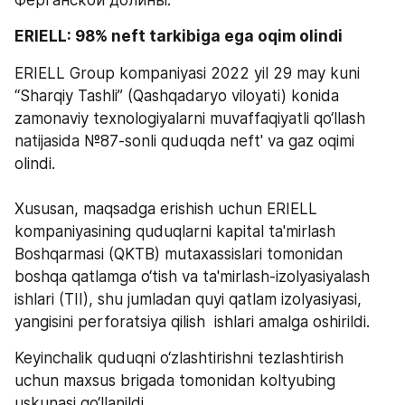
Ферганской долины.
ERIELL: 98% neft tarkibiga ega oqim olindi  
ERIELL Group kompaniyasi 2022 yil 29 may kuni 
“Sharqiy Tashli” (Qashqadaryo viloyati) konida 
zamonaviy texnologiyalarni muvaffaqiyatli qo‘llash 
natijasida №87-sonli quduqda neft' va gaz oqimi 
olindi.
Xususan, maqsadga erishish uchun ERIELL 
kompaniyasining quduqlarni kapital ta'mirlash 
Boshqarmasi (QKTB) mutaxassislari tomonidan 
boshqa qatlamga o‘tish va ta'mirlash-izolyasiyalash 
ishlari (TII), shu jumladan quyi qatlam izolyasiyasi, 
yangisini perforatsiya qilish  ishlari amalga oshirildi. 
Keyinchalik quduqni o‘zlashtirishni tezlashtirish 
uchun maxsus brigada tomonidan koltyubing 
uskunasi qo‘llanildi.  