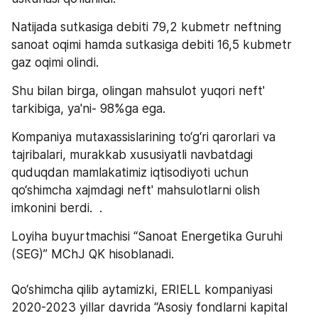
Natijada sutkasiga debiti 79,2 kubmetr neftning 
sanoat oqimi hamda sutkasiga debiti 16,5 kubmetr 
gaz oqimi olindi.   
Shu bilan birga, olingan mahsulot yuqori neft' 
tarkibiga, ya'ni- 98%ga ega.
Kompaniya mutaxassislarining to‘g‘ri qarorlari va 
tajribalari, murakkab xususiyatli navbatdagi 
quduqdan mamlakatimiz iqtisodiyoti uchun 
qo‘shimcha xajmdagi neft' mahsulotlarni olish 
imkonini berdi.  .
Loyiha buyurtmachisi “Sanoat Energetika Guruhi 
(SEG)” MChJ QK hisoblanadi.
Qo‘shimcha qilib aytamizki, ERIELL kompaniyasi 
2020-2023 yillar davrida “Asosiy fondlarni kapital 