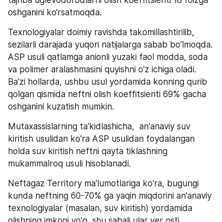
tajriba uglevodorodlarni olish koeffitsienti 18 foizga 
oshganini ko‘rsatmoqda.
Texnologiyalar doimiy ravishda takomillashtirilib, 
sezilarli darajada yuqori natijalarga sabab bo'lmoqda. 
ASP usuli qatlamga anionli yuzaki faol modda, soda 
va polimer aralashmasini quyishni o'z ichiga oladi. 
Ba'zi hollarda, ushbu usul yordamida konning qurib 
qolgan qismida neftni olish koeffitsienti 69% gacha 
oshganini kuzatish mumkin.
Mutaxassislarning ta'kidlashicha,  an'anaviy suv 
kiritish usulidan ko'ra ASP usulidan foydalangan 
holda suv kiritish neftni qayta tiklashning 
mukammalroq usuli hisoblanadi.
Neftagaz Territory ma'lumotlariga ko'ra, bugungi 
kunda neftning 60-70% ga yaqin miqdorini an'anaviy 
texnologiyalar (masalan, suv kiritish) yordamida 
olishning imkoni yo'q, shu sabali ular yer osti 