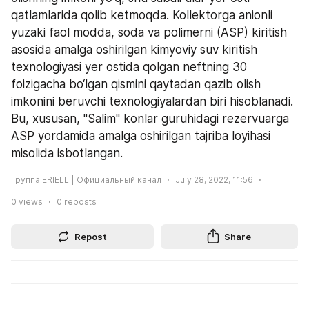
qatlamlarida qolib ketmoqda. Kollektorga anionli 
yuzaki faol modda, soda va polimerni (ASP) kiritish 
asosida amalga oshirilgan kimyoviy suv kiritish 
texnologiyasi yer ostida qolgan neftning 30 
foizigacha bo‘lgan qismini qaytadan qazib olish 
imkonini beruvchi texnologiyalardan biri hisoblanadi. 
Bu, xususan, "Salim" konlar guruhidagi rezervuarga 
ASP yordamida amalga oshirilgan tajriba loyihasi 
misolida isbotlangan.
Группа ERIELL | Официальный канал
July 28, 2022, 11:56
0
views
0
reposts
Repost
Share